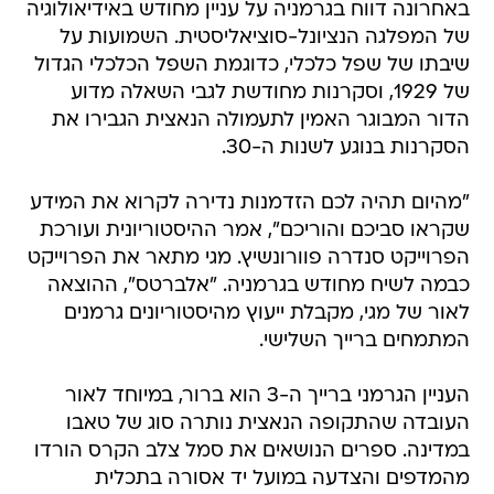
באחרונה דווח בגרמניה על עניין מחודש באידיאולוגיה
של המפלגה הנציונל-סוציאליסטית. השמועות על
שיבתו של שפל כלכלי, כדוגמת השפל הכלכלי הגדול
של 1929, וסקרנות מחודשת לגבי השאלה מדוע
הדור המבוגר האמין לתעמולה הנאצית הגבירו את
הסקרנות בנוגע לשנות ה-30.
"מהיום תהיה לכם הזדמנות נדירה לקרוא את המידע
שקראו סביכם והוריכם", אמר ההיסטוריונית ועורכת
הפרוייקט סנדרה פוורונשיץ. מגי מתאר את הפרוייקט
כבמה לשיח מחודש בגרמניה. "אלברטס", ההוצאה
לאור של מגי, מקבלת ייעוץ מהיסטוריונים גרמנים
המתמחים ברייך השלישי.
העניין הגרמני ברייך ה-3 הוא ברור, במיוחד לאור
העובדה שהתקופה הנאצית נותרה סוג של טאבו
במדינה. ספרים הנושאים את סמל צלב הקרס הורדו
מהמדפים והצדעה במועל יד אסורה בתכלית