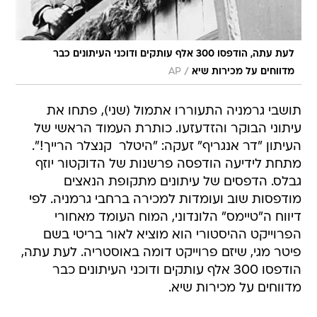
לעת עתה, הודפסו 300 אלף עותקים ודוכני העיתונים כבר
/
מדווחים על מכירות שיא
AP
תושבי גרמניה התעוררו אתמול (שני), פתחו את
עיתוני הבוקר והזדעזעו. כותרת העמוד הראשי של
העיתון "דר אנגריף" זעקה: "היטלר  קנצלר הרייך!".
מתחת לידיעה הודפסה פרשנות של הדוקטור יוזף
גבלס. הדפסים של עיתונים מתקופת הנאצים
מודפסות שוב ועומדות למכירה ברחבי גרמניה. לפי
דיווח ה"טיימס" הלונדוני, המוח העומד מאחורי
הפרוייקט ההיסטורי הוא מוציא לאור בריטי בשם
פיטר מגי, שיזם פרוייקט דומה באוסטריה. לעת עתה,
הודפסו 300 אלף עותקים ודוכני העיתונים כבר
מדווחים על מכירות שיא.