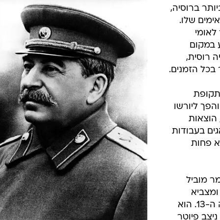
המייל האדום
ותר ברוסיה,
ימים שלו.
לאומי
 במקום
 רוסית,
בכל הזמנים.
תקופת
והפך ליורשו
, הוצאות
גים בעבודות
19, זוכה ללא פחות
 לגמר מוביל
ומצביא
שהביס את הפולשים הגרמנים במאה ה-13. הוא
שני ניצב פיוטר