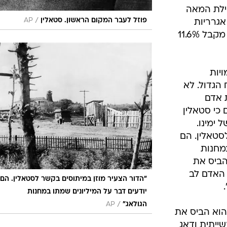
ילת המאה
/
פוזל לעבר המקום הראשון. סטאלין
AP
 אגרריות
ודיכא תנועות שמאל מהפכניות. הוא מקבל 11.6%
ם רשימה של 50 דמויות
 הגדול. לא
ת אדם
 כי סטאלין
ימינו.
סטאלין. הם
במחנות
הביס את
 האדם לב
"הדור הצעיר מוזן במיתוסים בקשר לסטאלין. הם
יודעים דבר על המיליונים שמתו במחנות
/
הגולאג"
AP
הוא הביס את
ייתית ודאג