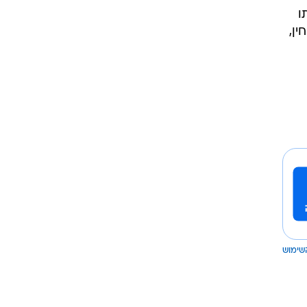
ו
ין,
שימוש