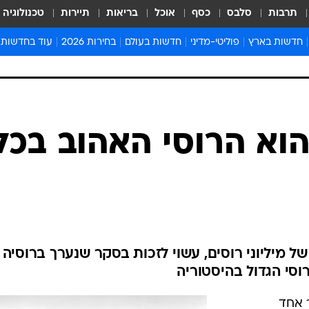
תרבות
סלבס
כסף
אוכל
בריאות
תיירות
טכנולוגיה
חדשות בארץ
פוליטי-מדיני
חדשות בעולם
בחירות 2026
עוד בחדשות
אירועים בארץ
פוליטיקה וממשל
המזרח התיכון
דעות ופרשנויו
חדשות פלילים ומשפט
יחסי חוץ
אירופה
סרי ושלזינגר
חינוך
אמריקה
פרויקטים מיוח
ישראלים בחו"ל
אסיה והפסיפיק
אסור לפספס
וא הרוסי האהוב בכל
בריאות
אפריקה
מדע וסביבה
חברה ורווחה
הנחיות פיקוד 
ארכיון מדורים
זמני כניסת ש
לוח חופשות וח
 מיליוני רוסים, עשוי לזכות בסקר שנערך ברוסיה
לוח שנה
סי הגדול בהיסטוריה
חדשות יהדות
חדשות המשפ
ר אחד