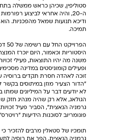
סטוליפין, שכיהן כראש ממשלה בתח
ה-20, והיה אחראי לביצוע רפורמות
תמיכה.
הפרוייקט החל ע
היסטוריות וכאמור, היום יוכרז המנצח
משנה מה יהיו התוצאות, פעילי זכויו
ופעילים קומוניסטים במדינה מסכימים
זוכה לאהדה חסרת תקדים ברוסיה של 
"הדור הצעיר מוזן במיתוסים בקשר ל
לא יודעים דבר על המיליונים שמתו 
הגולאג, אלא רק שהיה מנהיג חזק ש
גרמניה הנאצית", הסביר פעיל זכויות
פונומריוב לסוכנות הידיעות "רויטרס".
תומכיו של סטאלין מרבים להזכיר כי 
גרמניה הנאצית, הפך את רוסיה לתעש