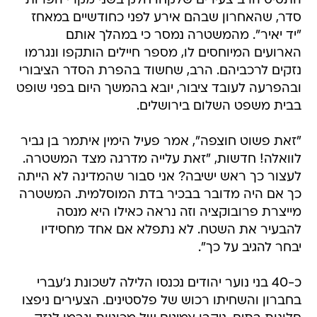
התסיס הרב צעירים שלקחו חלק בשני מקרי הפרות
סדר, שהאחרון שבהם אירע לפני כחודשיים במאחז
"יד יאיר". מהמשטרה נמסר כי במהלך אותם
הארועים המיוחסים לו, מספר חיילים הותקפו ונגרמו
נזקים לרכביהם. הרב, שחשוד בהפרת הסדר הציבורי
ובהפרעה לעובד ציבור, יובא בהמשך היום בפני שופט
בבית משפט השלום בירושלים.
"זאת פשוט חוצפה", אמר פעיל הימין איתמר בן גביר
לוואלה! חדשות, "זאת עלייה מדרגה מצד המשטרה.
לעצור כך ראש ישיבה? אני סבור שהמדינה לא הייתה
כך אם היה מדובר בבכיר בדת המוסלמית. המשטרה
מייצרת פרובוקציה וזה נראה כאילו היא מנסה
להבעיר את השטח. לא נתפלא אם אחד מחסידיו
יבחר להגיב על כך".
כ-40 בני נוער יהודים נכנסו הלילה לשכונת ג'עברי
בחברון והשחיתו רכוש של פלסטינים. הצעירים ניפצו