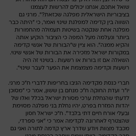
שואל אתכם, אנחנו יכולים להרשות לעצמנו
בציבוריות הישראלית מפלגה שכזאת?". מרגי גם
השווה בין קדימה למפלגת שינוי ואמר, כי "היתה כבר
מפלגה אחת שנקטה בשיטות תעמולה מהחמורות
ביותר ונעלמה מעל המפה כי הציבור הוקיע אותה
והקיא ממנה". הוא ציין ש"הבורות של אנשי קדימה
במקורות ישראל מזכירה את הבורות של אנשי שינוי.
השאלה אם זו בורות או רשעות . בשינוי זה היה
רשעות וקדימה מצמצמת את הפער לעבר שינוי".
חברי כנסת מקדימה הגיבו בחריפות לדברי ח"כ מרגי.
יו"ר ועדת החוקה ח"כ מנחם בן ששון, אמר כי "מסוכן
לדעתי שהנחלת ערכי מסורת ישראל בכלל ואלו של
יהדות המזרח בפרט, יהיו נחלת בני מפלגה מסוימת
ובעלי אורח חיים דתי בלבד". ח"כ ישראל חסון
שהצטרף לאחרונה לקדימה אמר כי "אני ספרדי,
מכבד מצוות ויודע שדרך ארץ קדמה לתורה ואני גם