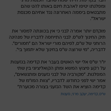
חבר בקדימה. הייתי שמח שחבר הכנסת מרגי
ומפלגתו יטיפו לאהבת חינם באותו להט שהם
מתבטאים ביממה האחרונה נגד אחיהם מכנסת
ישראל".
מוקדם יותר אמרה לבני כי אין בכוונתה למסור את
תיק החינוך לש"ס. לבני התייחסה לדבריו של מנהיגה
הרוחני של ש"ס, לפיהם מורי ישראל הם "חמורים".
לדבריה, "מי שרוצה ש"ס בחינוך שלא יתמוך בי".
יו"ר ש"ס אלי ישי האשים בעבר את קדימה בגזענות
על רקע פיצוץ המשא ומתן הקואליציוני בין שתי
המפלגות. "מקורביה של לבני גזענים ומתנשאים",
אמר ישי לפני כחודש. לדבריו, "צוות המו"מ של
קדימה הוציא את השד הגזעני בצורה מכוערת"
ש"ס
קדימה
יעקב מרגי
גזענות