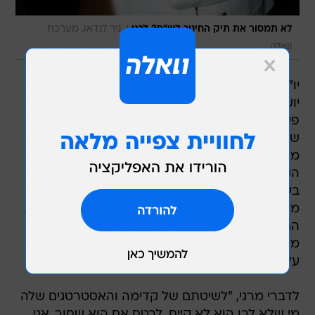
/
לא תמסור את תיק החינוך לש"ס? לבני
ניר לנדאו, מערכת
וואלה
יו"ר סיעת ש"ס תקף בחריפות היום (ראשון) את
יועציה של יו"ר קדימה, שרת החוץ ציפי לבני. בכנס
פעילים בהרצליה אמר יעקב מרגי כי "האסטרטגים
של קדימה היו מתקבלים להיות חברי כבוד בכל
מערכת עיתון באירופה בשנות ה-30 של המאה
הקודמת. נשאר רק לדמיין איך נראות הקריקטורות
בעיתון של קדימה המבטאות את המסרים היוצאים
מלשכת היו"ר שלהם". מרגי הוסיף, כי "מי שציירו את
החרדים כסחטנים גדלו בבית הגידול של תועמלנים
מימים אפלים ביותר. אני מתפלא על אלו שאומרים
עליהם שהם האסטרטגים הטובים במדינה".
לדברי מרגי, "לשיטתם של קדימה והאסטרטגים שלה
מי שלא לבן הוא לא קיים. לבטח אם הוא שחור. אני