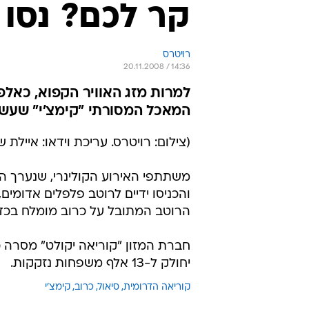
קר לכם? נסו 
רויטרס
20.11.2008 / 14:36
למרות מזג האוויר הקפוא, כאלפי
המאכל המסורתי "קימצ'י" שעשו
(צילום: רויטרס. עריכת וידאו: איילת ש
משתתפי האירוע הקולינרי, שנערך היו
והכניסו ידיים לרוטב פלפלים אדומים,
הרוטב המתובל על כרוב מומלח בכדי 
יחולק ל-13 אלף משפחות נזקקות.
קוריאה הדרומית
סיאול
כרוב
קימצ'י