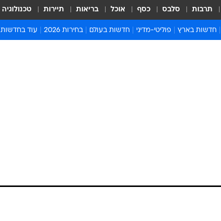
תרבות
סלבס
כסף
אוכל
בריאות
תיירות
טכנולוגיה
חדשות בארץ
פוליטי-מדיני
חדשות בעולם
בחירות 2026
עוד בחדשות
אירועים בארץ
פוליטיקה וממשל
המזרח התיכון
דעות ופרשנויו
חדשות פלילים ומשפט
יחסי חוץ
אירופה
סרי ושלזינגר
חינוך
אמריקה
פרויקטים מיוח
ישראלים בחו"ל
אסיה והפסיפיק
אסור לפספס
בריאות
אפריקה
מדע וסביבה
חברה ורווחה
הנחיות פיקוד 
ארכיון מדורים
זמני כניסת ש
לוח חופשות וח
לוח שנה
חדשות יהדות
חדשות המשפ