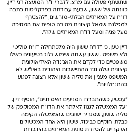
שתשתף פעולה עם מרצ. לדברי יו"ר המועצה דני דיין,
כוונתה של ששון, שבעת עבודתה בפרקליטות כתבה
דו"ח על המאחזים הבלתי-מורשים, "להצטרף
למפלגת שמאל קיצונית מסירה סופית את המסיכה
מעל פניה ומעל דו"ח המאחזים שלה".
דיין טען, כי "דו"ח ששון היה מלכתחילה דו"ח פוליטי
ולא משפטי. ששון עשתה שימוש נלוז בטיעונים כאילו
משפטיים כדי לקדם את האג'נדה האידיאולוגית
קיצונית שלה נגד ההתיישבות היהודית באיו"ש. לא
המשפט מעניין את טליה ששון אלא רצונה לפגוע
בהתנחלויות".
"עכשיו, כשהתבררו המניעים האמיתיים", הוסיף דיין,
"על הממשלה לגנוז לאלתר את הדו"ח המפוקפק של
טליה ששון, שמגדיר ישובים שהממשלה הקימה
כבלתי חוקיים כביכול. ששון היא אחד המכשולים
העיקריים להסדרת סוגית המאחזים בהידברות