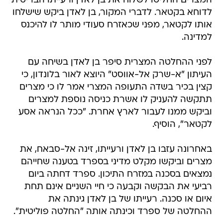
המצרים החליטו לשלוח את בן לאדן ורעייתו הבריטית
לדוחא בקטאר. לדברי המקור, בן לאדן ביקש שישלחו
אותו לקטאר, מפני שכאזרח סעודי מותר לו להיכנס
למדינה.
לפני ההחלטה המצרית סיפר בן לאדן בשיחה עם
העיתון "א-שרק אל-אווסט" היוצא לאור בלונדון, כי
קצין בכיר בשדה התעופה המצרי אמר לו כי מצרים
תתקשה להעניק לו אשרת כניסה נוספת למצרים
וביקש ממנו לעבור לארץ אחרת. "ככל הנראה אסע
לקטאר", הוסיף.
באחרונה עזבו בן לאדן ורעייתו, זינה אל-סבאח, את
מצרים וביקשו מקלט מדיני בספרד בטענה שחייהם
נמצאים בסכנה במזרח התיכון. ספרד דחתה ביום
רביעי את הבקשה וקבעה כי חיי השניים אינם תחת
איום או סכנה. רעייתו של בן לאדן גינתה את
ההחלטה של ספרד וכינתה אותה "החלטה פוליטית".