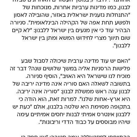
אחותנו" . לדבריו, במשך העשורים האחרונים סבלה
לבנון, כמו מדינות ערביות אחרות, מנוכחות של
"התנחלות גזענית ישראלית באזור, שהובילה לאסון
ולפשע תחת אפה של הקהילה הבינלאומית". סניורה
הבהיר עוד כי אין מגעים בין ישראל ללבנון: "לא קיים
שום תיווך מצרי לחידוש המשא ומתן בין ישראל
ללבנון".
"האם יש עוד מדינה ערבית שיכולה לסבול שבע
פלישות הרסניות אליה במשך שלושים שנה? דבר זה
מוכיח לנו שישראל היא האויב", הוסיף סניורה.
בתשובה לשאלה האם סוריה אינה מדינה יריבה של
לבנון ענה ראש ממשלת לבנון: "סוריה אינה יריבה.
היא ארץ-אחות שלנו". למרות זאת, הוא הודה כי
בתקופה מסוימת היא שלטה בלבנון, אולם "כעת יש
ללבנון אינטרס אמיתי לבנות יחסים אמיתיים עימה
שיהיו מבוססים על כבוד הדדי וריבונות".