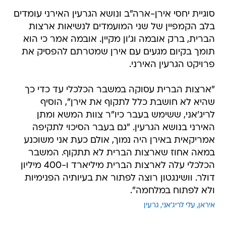
סוגיית יחסי אירן-ארה"ב ונושא הגרעין האירני עומדים
בלב הקמפיין של שני המועמדים לנשיאות ארצות
הברית, ברק אובמה וג'ון מקיין. אובמה אמר כי הוא
תומך בקיום מגעים עם אירן שמטרתם להפסיק את
פרויקט הגרעין האירני.
"ארצות הברית עסוקה במשבר הכלכלי עד כדי כך
שהיא לא חושבת כלל לתקוף את אירן", הוסיף
לריג'אני, ששימש בעבר כיו"ר צוות המשא ומתן
האירני בנושא הגרעין. "גם בעבר הסיכוי לתקיפה
אמריקאית באירן היה נמוך, אולם כעת אני משוכנע
במאה אחוז שארצות הברית לא תתקוף. המשבר
הכלכלי עלה לארצות הברית מיליארד ו-400 מיליון
דולר. וושינגטון רוצה לפתור את בעיותיה הפנימיות
ולא לפתוח במלחמה".
איראן
עלי לריג'אני
גרעין