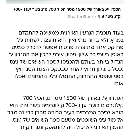
/
ק"ג בשר עוף
ShutterStock
בעוד תוכנית הגרעין האירנית ממשיכה להתקדם
במרץ, ולא ברור מתי ואיך היא תיעצר, לפחות על
פרויקט אחד מתוצרת פרסית אפשר להכריז כמעט
באופן רשמי ככישלון. ניסיון אירני להכין את הסנדוויץ'
הגדול ביותר בעולם ולהכניסו לספר השיאים של גינס
נכשל כישלון חרוץ לאחר שבטקס הצגת הסנדוויץ'
בפני שופטי התחרות, התנפלו עליו ההמונים ואכלו
אותו.
הסנדוויץ', באורך של 1,500 מטרים, הכיל 700
קילוגרמים בשר יען ו -700 קילוגרמים בשר עוף. הוא
הובא לכיכר המרכזית בעיר הבירה טהרן כדי להימדד
אל מול עיני השופטים מטעם ספר השיאים של גינס.
ההמון האירני לא יכול היה להתאפק ותוך דקות
ספורות "חיסל" את הסנדוויץ והותיר את שלושת
השופטים לתהות האם לאשר את השיא או לא.