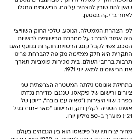
נחשפה, הלך ל"מסלול הירוק", שבו עוברים נוסעים
שאין להם טובין להצהיר עליהם. הרישומים התגלו
לאחר בדיקה במטען.
לפי הצהרת הממשלה, הנוסע, שלפי החוק השווייצי
היה אמור להכריז על מחברת הרישומים לרשויות
המכס, צפוי לקבל קנס. הרשויות חוקרות בנוסף האם
התקרית היא חלק ממזימה מקיפה להברחת פריטי
תרבות ברחבי העולם. בית מכירות פומביות תארך
את הרישומים למאי, יוני 1971.
בתחילת אוגוסט גילתה המשטרה הצרפתית שני
ציורים ורישום של פיקאסו, שנגנבו מדירת נכדתו
בפריז. שווי היצירות ("מאיה עם בובה", דיוקן של
אשתו השנייה ז'קלין רוק, והרישום "מארי-תרז בגיל
21") מוערך ב-50 מיליון יורו.
מחיר יצירותיו של פיקאסו הוא בין הגבוהים בעולם