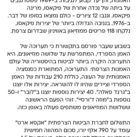
האמנות, והן יעד קבוע לגניבות. ב-1989 פשטו גנבים
על ביתה של נכדה אחרת של פיקאסו, מרינה
פיקאסו, וגנבו 12 ציורים - כולם נמצאו בסופו של דבר.
ב-1976, בגניבה הגדולה ביותר של יצירות פיקאסו,
נלקחו 118 פריטים ממוזיאון באוויניון שבדרום צרפת.
בשבוע שעבר פורסם בתקשורת כי תערוכה של
האמן הספרדי, המתפרשת על שלושה מוזיאונים, היא
התערוכה היקרה ביותר לביטוח בהיסטוריה של עולם
האמנות הצרפתי. התערוכה, המתוארת כסנסציה
האמנותית של העונה, כוללת 210 עבודות של האמן
הספרדי וציירים שהיוו לו להשראה. יצירות אלו יוצגו
ב"גרנד פאלה". 40 יצירות נוספות יוצגו ב"לובר" ו-50
נוספות ב"מוזה ד'ורסיי". זוהי הפעם הראשונה
ששלושת המוזיאונים משתפים פעולה באופן כזה.
התשלום לחברת הביטוח הצרפתית "אקסא ארט"
עומד על 790 אלף יורו, סכום המהווה חמישית