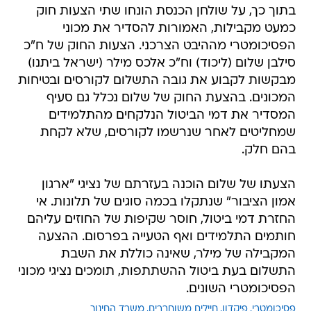
בתוך כך, על שולחן הכנסת הונחו שתי הצעות חוק
כמעט מקבילות, האמורות להסדיר את מכוני
הפסיכומטרי מההיבט הצרכני. הצעות החוק של ח"כ
סילבן שלום (ליכוד) וח"כ אלכס מילר (ישראל ביתנו)
מבקשות לקבוע את גובה התשלום לקורסים ובטיחות
המכונים. בהצעת החוק של שלום נכלל גם סעיף
המסדיר את דמי הביטול הנלקחים מהתלמידים
שמחליטים לאחר שנרשמו לקורסים, שלא לקחת
בהם חלק.
הצעתו של שלום הוכנה בעזרתם של נציגי "ארגון
אמון הציבור" שנתקלו בכמה סוגים של תלונות. אי
החזרת דמי ביטול, חוסר שקיפות של החוזים עליהם
חותמים התלמידים ואף הטעייה בפרסום. ההצעה
המקבילה של מילר, שאינה כוללת את השבת
התשלום בעת ביטול ההשתתפות, תומכים נציגי מכוני
הפסיכומטרי השונים.
פסיכומטרי
פיקדון
חיילים משוחררים
משרד החינוך