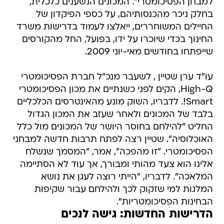
למבחן הפסיכומטרי". המכונים הנשענים כלכלית,
בחלק ניכר מהכנסותיהם, על כספי הפיקדון של
החיילים המשוחררים, ייאלצו לעמוד בדרישות משרד
החינוך בכדי שיוכרו על ידו, בפועל, החל מהקורסים
שייפתחו בחודשים מאי-יוני 2009.
עו"ד ערן שטיין , לשעבר מנכ"ל חברת הפסיכומטרי
High-Q, הקים לפני כשנתיים את מכון הפסיכומטרי
Smart!. לדבריו, השוק מונע מהאינטרסים הכלכליים
בלבד של המכונים ולאחר שעזב את המכון הגדול
החליט "להילחם בחוסר היושר של המכונים מול כלל
האוכלוסיה". שטיין רצה לפתח תרבות חדשה למבחני
הפסיכומטרי. "זו מהפכה", אמר, "המסמך שנשלח
אלינו הוא צעד מהותי ומבורך, אך עוד לא הסתיימה
המלאכה". לדבריו, "הייתי רוצה לעגן את נושא
המלגות למי שזקוק לכך ולהילחם עבור שקיפות
הבחינות הפסיכומטריות".
הדרישות החדשות: גישה לנכים