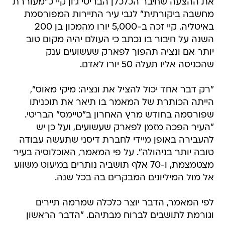
את ההצעה שחיבר הכלכלן הבריטי ג'ון קיי כ"מעוררת
מחשבה ביקורתית" לגבי עיר התיירות המפורסמת
באיטליה. קיי זכה ב-5,000 יורו מהמכון בן 200
השנה על חיבור בו נכתב כי העולם יהיה מקום טוב
יותר אם ונציה תהפוך לפארק שעשועים ענק
שהכניסה אליו תעלה 50 יורו לאדם.
"רק דבר אחד יכול להציל את ונציה: מיקי מאוס",
הייתה הכותרת של המאמר בו תיאר את תוכניתו
שפורסמה בחודש מרץ האחרון ב"טיימס" הבריטי.
"העיר הפכה מזמן לפארק שעשועים, ועל כן יש
להעבירה באופן מיידי לחברת דיסני שתעשה עבודה
טובה יותר בניהולה". על פי המאמר, האוכלוסיה בעיר
מצטמצמת, ו-70 אלף תושביה נותרים במיעוט משווע
אל מול המיליונים המבקרים בה בכל שנה.
לפי המאמר, הדבר יוצר כלכלה שמרמה תיירים
וגורמת לתושבים לברוח מבתיהם. "הדבר הראשון