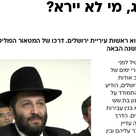
המייל האדום
 מי לא יירא?
וא ראשות עיריית ירושלים. דרכו של המטאור הפוליט
השנה הבאה
ל לפני
י ימים של
 אודות
שלים, הודיע
להתמודד על
ון בת שש
גין עבירות
ם. הדרך
עדיין
 עליהם ובין