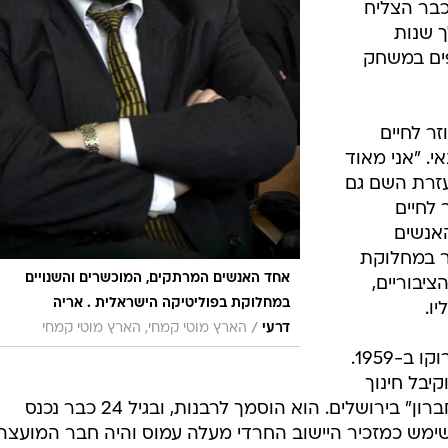
כבר הצליח
 שנות
ים במשחק
ר לחיים
אי. "אני מאוד
עזרת השם גם
 לחיים
האנשים
ר במחלוקת
אחד האנשים המרתקים, המוכשרים והשנויים
יבוריים,
במחלוקת בפוליטיקה הישראלית . אריה
ו.
/
דרעי
הארץ מוטי קמחי, הארץ מוטי קמחי
אריה מכלוף דרעי נולד במקנס שבמרוקו ב-1959.
קיבל חינוך
חרדי בישיבות "פורת יוסף" ו"ישיבת חברון" בירושלים. הוא הוסמך לרבנות, ובגיל 24 כבר נכנס
שימש כמזכיר היישוב החרדי מעלה עמוס והיה חבר המועצה