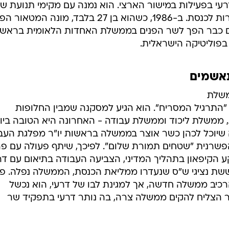
רעי בפעילות במישור הארצי. הוא נמנה עם מקימי תנועת ש"
שב-1984 התמודדה לראשונה בבחירות לכנסת. ב-1986, כשהוא בן 27 בלבד, מונה ה
ים כבר הפך לשר הפנים בממשלת האחדות הלאומית בראש
בפוליטיקה הישראלית.
אשמים
ממשלת
"התרגיל המסריח". הוא הגיע למסקנה שמבין החלופות
 ממשלת ליכוד וממשלת עבודה - האחרונה היא הטובה ביו
ה שיוכל לכהן כשר אוצר בממשלה בראשות יו"ר מפלגת העב
פשרנית "שטחים תמורת שלום". לפיכך, שיתף פעולה עם פ
 הקיפאון בתהליך המדיני, הצביעה העבודה בתיאום עם דר
ששת נציגי ש"ס שנעדרו ממליאת הכנסת, הממשלה נפלה. פ
כיב ממשלה חדשה, אך למגינת לבו של דרעי, הוא נכשל
יר הצליח להקים ממשלה צרה, בה נותר דרעי בתפקיד שר