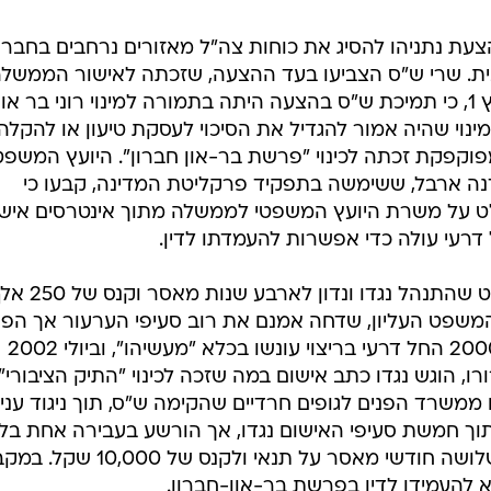
ה על הצעת נתניהו להסיג את כוחות צה"ל מאזורים נרחבים בחברו
ת. שרי ש"ס הצביעו בעד ההצעה, שזכתה לאישור הממשלה
ומספר ימים לאחר מכן פורסם בערוץ 1, כי תמיכת ש"ס בהצעה היתה בתמורה למינוי רוני בר און
וי שהיה אמור להגדיל את הסיכוי לעסקת טיעון או להקלה
קפקת זכתה לכינוי "פרשת בר-און חברון". היועץ המשפט
דנה ארבל, ששימשה בתפקיד פרקליטת המדינה, קבעו כי
ט על משרת היועץ המשפטי לממשלה מתוך אינטרסים אישי
ל דרעי עולה כדי אפשרות להעמדתו לדין.
ב-1999 הורשע, כאמור, דרעי במשפט שהתנהל נגדו ונדון לארבע שנות
משפט העליון, שדחה אמנם את רוב סעיפי הערעור אך הפ
את עונשו לשלוש שנים. בספטמבר 2000 החל דרעי בריצוי עונשו בכלא "מעשיהו", וביולי 2002
ו, הוגש נגדו כתב אישום במה שזכה לכינוי "התיק הציבורי",
ממשרד הפנים לגופים חרדיים שהקימה ש"ס, תוך ניגוד עניי
וך חמשת סעיפי האישום נגדו, אך הורשע בעבירה אחת בל
של הפרת אמונים. בגינה הוא נדון לשלושה חודשי מאסר על תנאי ולקנס של 0
להעמידו לדין בפרשת בר-און-חברון.