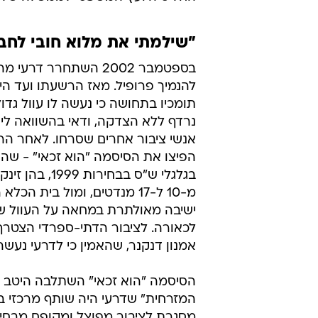
"שילמתי את מלוא חובי לחב
בספטמבר 2002 השתחרר דרע
להנמיך פרופיל. מאז הרשעתו ועד היו
תומכיו בתחושה כי נעשה לו עוול גדול
נרדף ללא הצדקה, ודאי בהשוואה ליח
אנשי ציבור אחרים שסרחו. לאחר ה
הפיצו את הסיסמה "הוא זכאי" - שה
בגלגלי ש"ס בבחירות 9
מ-10 ל-17 מנדטים, ומול בית הכ
ישיבה מאולתרת במחאה על העוול שנ
לכאורה. לציבור הדתי-ספרדי הצטרף 
אמנון דנקנר, שהאמין כי לדרעי נעשה 
הסיסמה "הוא זכאי" השתלבה היטב
המזרחית" שדרעי היה שותף מרכזי בה
מסגרת לציבור מפוצל ומקופח מבחינ