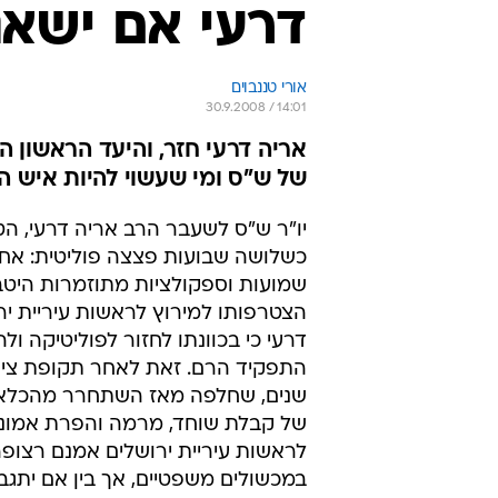
דרעי אם ישאג,
אורי טננבוים
30.9.2008 / 14:01
אריה דרעי חזר, והיעד הראשון ה
של ש"ס ומי שעשוי להיות איש 
יו"ר ש"ס לשעבר הרב אריה דרעי, הטי
כשלושה שבועות פצצה פוליטית: אחר
שמועות וספקולציות מתוזמרות היטב
הצטרפותו למירוץ לראשות עיריית ירו
דרעי כי בכוונתו לחזור לפוליטיקה ו
התפקיד הרם. זאת לאחר תקופת צינ
שנים, שחלפה מאז השתחרר מהכלא ב
של קבלת שוחד, מרמה והפרת אמוני
לראשות עיריית ירושלים אמנם רצופה 
במכשולים משפטיים, אך בין אם יתגבר