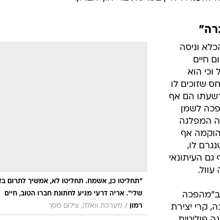
רה"
י מהכלא וניסה
ם חיים
 וכי הוא
ס שזוכים לו
רשעתו הם אף
פכה לשמן
199, בהן זינקה המפלגה
לא הוקמה אף
גרם לו,
גם העיתונאי
עוול.
"תחליטו כן, אשמח. תחליטו לא, אמשיך לתרום בד
שלי". אריה דרעי מגיע לחתונת חברו הטוב, חיים
 ב"מהפכה
/
רמון
מערכת וואלה, צילום מסך
, קרי יצירת
ה פוליטית