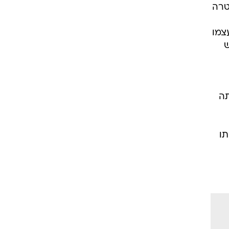
טרה
צמו
ש
תה
תו