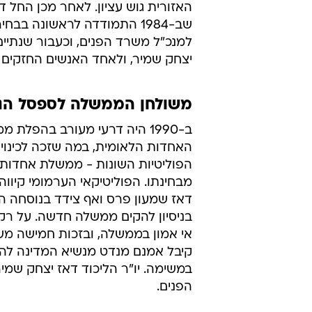
האזורית גוש עציון. לאחר מכן החל ד
למנכ"ל משרד הפנים, וכעבור שנתי
יצחק שמיר, ולאחד האנשים החזקים 
משולחן הממשלה לספסל הנ
ב-1990 היה דרעי מעורב בהפלת 
האחדות הלאומית, במה שזכה לכינוי 
הפוליטיות השונות - ממשלת אחדות,
מבחינתו. הפוליטיקאי הערמומי קיוו
דאז שמעון פרס ואף צידד בנוסחה ה
בניסיון להקים ממשלה חדשה. על רקע
אי אמון בממשלה, ובזכות חמישה מ
קיבל אמנם מנדט מנשיא המדינה להר
במשימה. יו"ר הליכוד דאז יצחק שמ
הפנים.