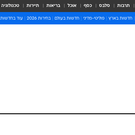
תרבות
סלבס
כסף
אוכל
בריאות
תיירות
טכנולוגיה
חדשות בארץ
פוליטי-מדיני
חדשות בעולם
בחירות 2026
עוד בחדשות
אירועים בארץ
פוליטיקה וממשל
המזרח התיכון
דעות ופרשנויו
חדשות פלילים ומשפט
יחסי חוץ
אירופה
סרי ושלזינגר
חינוך
אמריקה
פרויקטים מיוח
ישראלים בחו"ל
אסיה והפסיפיק
אסור לפספס
בריאות
אפריקה
מדע וסביבה
חברה ורווחה
הנחיות פיקוד 
ארכיון מדורים
זמני כניסת ש
לוח חופשות וח
לוח שנה
חדשות יהדות
חדשות המשפ