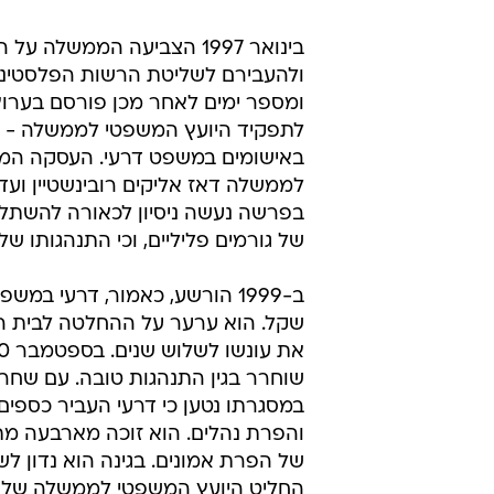
בינואר 1997 הצביעה הממשל
ולהעבירם לשליטת הרשות הפלסטיני
לתפקיד היועץ המשפטי לממשלה - מינ
באישומים במשפט דרעי. העסקה המפו
לממשלה דאז אליקים רובינשטיין וע
בפרשה נעשה ניסיון לכאורה להשתל
של גורמים פליליים, וכי התנהגותו ש
שקל. הוא ערער על ההחלטה לבית ה
שוחרר בגין התנהגות טובה. עם שחרור
במסגרתו נטען כי דרעי העביר כספים 
והפרת נהלים. הוא זוכה מארבעה מת
החליט היועץ המשפטי לממשלה שלא 