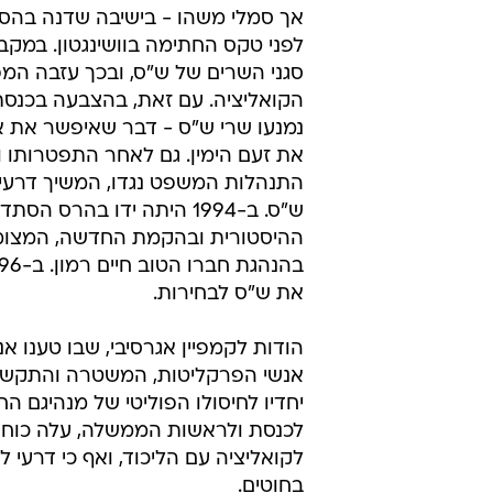
אך סמלי משהו - בישיבה שדנה בהסכם
לפני טקס החתימה בוושינגטון. במקבי
סגני השרים של ש"ס, ובכך עזבה המ
הקואליציה. עם זאת, בהצבעה בכנס
נמנעו שרי ש"ס - דבר שאיפשר את א
את זעם הימין. גם לאחר התפטרותו ו
התנהלות המשפט נגדו, המשיך דרעי 
ש"ס. ב-1994 היתה ידו בהרס ה
ההיסטורית ובהקמת החדשה, המצומק
את ש"ס לבחירות.
הודות לקמפיין אגרסיבי, שבו טענו אנ
אנשי הפרקליטות, המשטרה והתקשו
יחדיו לחיסולו הפוליטי של מנהיגם 
לכנסת ולראשות הממשלה, עלה כוח
לקואליציה עם הליכוד, ואף כי דרעי 
בחוטים.