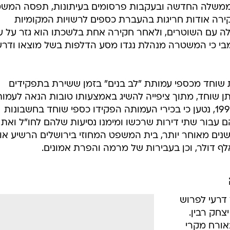
 הקמת הממשלה החדשה ובעקבות פרסומים בעיתונות, תפסה המש
רה אודות חריגות בהעברת כספים לרשויות המקומיות
לה עם השוטרים, ולאחר חקירה אחת בלשכתו הוא גזר על ע
ומבי כי המשטרה מנהלת נגדו מסע הדלפות בשל מוצאו ודר
 שוחד מכספי עמותת "לב בנים" בזמן ששירת בתפקידים
תן שוחד, מתוך ציפייה להשיג באמצעותו טובות הנאה לעמו
ולעצמם. בכתב האישום, שהוגש ב-1993, נטען כי בכירי העמותה הפקידו כספי שוחד בחשבונות
ם עבור שתי דירות שרכשו ומימנו נסיעות שלהם לחו"ל ואת
נים מאוחר יותר, בית המשפט המחוזי בירושלים הרשיע או
 דרעי לפרוש
חק רבין.
אורח מקרי