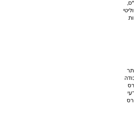
ס,
מטאור הפוליטי
ות
תר
ודה
רס
עי
רס