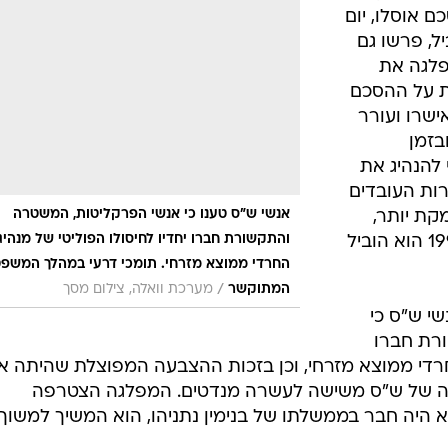
 אוסלו, יום
ל, פרשו גם
פלגה את
ת על ההסכם
ישרו ועורר
בזמן
להנהיג את
סתדרות העובדים
אנשי ש"ס טענו כי אנשי הפרקליטות, המשטרה
ת יותר,
והתקשורת חברו יחדיו לחיסולו הפוליטי של מנהיג
בהנהגת חברו הטוב חיים רמון. ב-1996 הוא הוביל
החרדי ממוצא מזרחי. תומכי דרעי במהלך המשפ
/
המתוקשר
מערכת וואלה, צילום מסך
שי ש"ס כי
רת חברו
החרדי ממוצא מזרחי, וכן בזכות ההצבעה המפוצלת שהיתה א
ה של ש"ס משישה לעשרה מנדטים. המפלגה הצטרפה
לא היה חבר בממשלתו של בנימין נתניהו, הוא המשיך למשוך