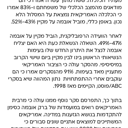
מעתיד הכלכלה. ששה מתוך עשרה אמרו כי הם
מודאגים מהמצב הכלכלי של משפחתם ו-83% אמרו
כי הכלכלה האמריקאית נמצאת על המסלול הלא
נכון. באופן כללי, מוביל אובמה על מקיין 43%-52%.
לאחר הוועידה הרפובליקנית, הוביל מקיין על אובמה
47%-49%. השאלה הנשאלת כעת היא האם יצליח
אובמה לנצל את היתרון החדש שלו בעימות
הנשיאותי הראשון בינו לבין מקיין ביום שישי הקרוב
במיסיסיפי. מהסקר עולה כי הציבור האמריקאי
מתעניין מאד בעימות. 91% מהנסקרים אמרו כי הם
עוקבים אחרי ההתפתחויות  נתון המהווה שיא בסקרי
ABC/פוסט, הקיימים מאז 1998.
בתוך כך, התפרסם סקר נוסף ממנו עולה כי מרבית
האמריקאים רואים במועמדות של ברק אובמה כסימן
להתקדמות בנושא הגזענות במדינה. אמריקאים
המשתייכים למוצאים אתניים שונים סבורים כי