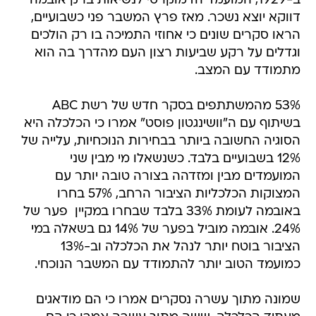
ב-1929, המועמד הדמוקרטי לנשיאות ברק אובמה
דווקא יוצא נשכר. מאז פרץ המשבר פני כשבועיים,
הראו סקרים שונים כי אחוזי התמיכה בו רק הולכים
וגדלים על רקע שביעות רצון העם מהדרך בה הוא
מתמודד עם המצב.
53% מהמשתתפים בסקר חדש של רשת ABC
בשיתוף עם ה"וושינגטון פוסט" אמרו כי הכלכלה היא
הסוגיה החשובה ביותר בבחירות הנוכחיות, עלייה של
12% בשבועיים בלבד. כשנשאלו מי מבין שני
המועמדים מבין ומזדהה בצורה טובה יותר עם
המצוקות הכלכליות הציבור הרחב, 57% בחרו
באובמה לעומת 33% בלבד שבחרו במקיין  פער של
24%. אובמה מוביל בפער של 14% גם בשאלה במי
הציבור בוטח יותר לנהל את הכלכלה וב-13%
כמועמד הטוב יותר להתמודד עם המשבר הנוכחי.
שמונה מתוך עשרה נסקרים אמרו כי הם מודאגים