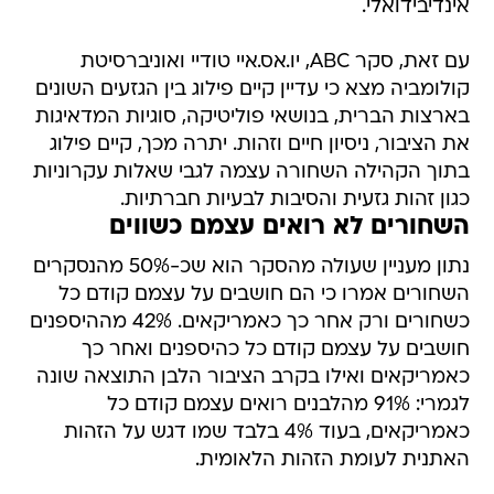
אינדיבידואלי.
עם זאת, סקר ABC, יו.אס.איי טודיי ואוניברסיטת
קולומביה מצא כי עדיין קיים פילוג בין הגזעים השונים
בארצות הברית, בנושאי פוליטיקה, סוגיות המדאיגות
את הציבור, ניסיון חיים וזהות. יתרה מכך, קיים פילוג
בתוך הקהילה השחורה עצמה לגבי שאלות עקרוניות
כגון זהות גזעית והסיבות לבעיות חברתיות.
השחורים לא רואים עצמם כשווים
נתון מעניין שעולה מהסקר הוא שכ-50% מהנסקרים
השחורים אמרו כי הם חושבים על עצמם קודם כל
כשחורים ורק אחר כך כאמריקאים. 42% מההיספנים
חושבים על עצמם קודם כל כהיספנים ואחר כך
כאמריקאים ואילו בקרב הציבור הלבן התוצאה שונה
לגמרי: 91% מהלבנים רואים עצמם קודם כל
כאמריקאים, בעוד 4% בלבד שמו דגש על הזהות
האתנית לעומת הזהות הלאומית.