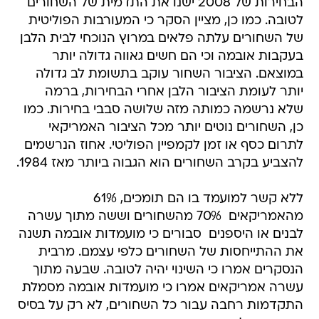
הבחירות של 2008 ישנו את התדמית של השחורים
לטובה. כמו כן, מציין הסקר כי המעורבות הפוליטית
של השחורים עלתה פלאים במרוץ הנוכחי לבית הלבן
בעקבות אובמה וכי הם חשים גאווה גדולה יותר
במוצאם. הציבור השחור עוקב בתשומת לב גדולה
יותר לעומת הציבור הלבן אחרי הבחירות, ברמה
שלא נרשמה כמותה מזה שלושה סבבי בחירות. כמו
כן, השחורים נוטים יותר מכל הציבור האמריקאי
לתרום כסף או זמן לקמפיין הפוליטי. אחוז הנרשמים
להצביע בקרב השחורים הוא הגבוה ביותר מאז 1984.
ללא קשר למועמד בו הם תומכים, 61%
מהאמריקאים  70% מהשחורים וששה מתוך עשרה
לבנים או היספנים  סבורים כי מועמדות אובמה תשנה
את ההתייחסות של השחורים כלפי עצמם. מרבית
הנסקרים אמרו כי השינוי יהיה לטובה. שבעה מתוך
עשרה אמריקאים אמרו כי מועמדות אובמה מסמלת
התקדמות רחבה עבור כל השחורים, לא רק על בסיס