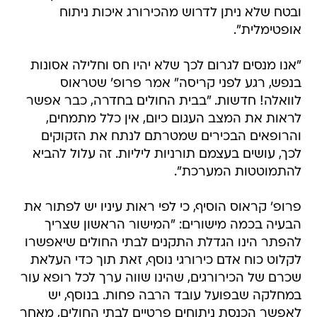
ובטח שלא ניתן לדרוש מהכירורג איכות ניתוח
אופטימלית".
"אנו מנסים לגרום לכך שלא יהיו חס וחלילה אסונות
בנפש, רגע לפני קריסה" אמר פרופ' שטראוס
לוואלה! חדשות. "בבית החולים בחדרה, כבר אפשר
לראות את המצב העגום כיום, אין כלל מתמחים,
והרופאים הבכירים שמטרתם לנתח את הזקוקים
לכך, עושים בעצמם תורניות ליליות. זה עלול להביא
להתמוטטות המערכת".
פרופ' קראוס הוסיף, כי לפי ראות עיניו יש לפתור את
הבעיה בכמה מישורים: "המישור הראשון שצריך
להפתר הינו הגדלת התקנים לבתי החולים שיאפשרו
לקלוט כוח אדם כירורגי נוסף, זאת תוך כדי העלאת
שכרם של הכירורגים, שהינו שווה ערך לכל רופא עור
במחלקה שבפועל עובד הרבה פחות. בנוסף, יש
לאפשר הכנסת ניתוחים פרטיים לבתי החולים, מאחר