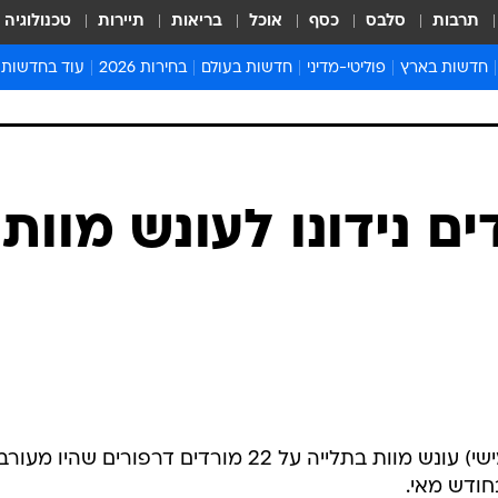
תרבות
סלבס
כסף
אוכל
בריאות
תיירות
טכנולוגיה
חדשות בארץ
פוליטי-מדיני
חדשות בעולם
בחירות 2026
עוד בחדשות
אירועים בארץ
פוליטיקה וממשל
המזרח התיכון
דעות ופרשנויו
חדשות פלילים ומשפט
יחסי חוץ
אירופה
סרי ושלזינגר
חינוך
אמריקה
פרויקטים מיוח
ישראלים בחו"ל
אסיה והפסיפיק
אסור לפספס
2 מורדים נידונו לעונש מוות
בריאות
אפריקה
מדע וסביבה
חברה ורווחה
הנחיות פיקוד 
ארכיון מדורים
זמני כניסת ש
לוח חופשות וח
לוח שנה
חדשות יהדות
שני בתי משפט סודנים גזרו היום (חמישי) עונש מוות בתלייה על 22 מורדים דרפורים שהיו מ
חדשות המשפ
חודש מאי.