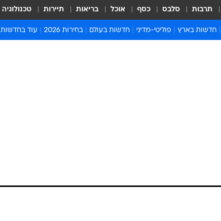
תרבות
סלבס
כסף
אוכל
בריאות
תיירות
טכנולוגיה
חדשות בארץ
פוליטי-מדיני
חדשות בעולם
בחירות 2026
עוד בחדשות
אירועים בארץ
פוליטיקה וממשל
המזרח התיכון
דעות ופרשנויו
חדשות פלילים ומשפט
יחסי חוץ
אירופה
סרי ושלזינגר
חינוך
אמריקה
פרויקטים מיוח
ישראלים בחו"ל
אסיה והפסיפיק
אסור לפספס
בריאות
אפריקה
מדע וסביבה
חברה ורווחה
הנחיות פיקוד 
ארכיון מדורים
זמני כניסת ש
לוח חופשות וח
לוח שנה
חדשות יהדות
חדשות המשפ