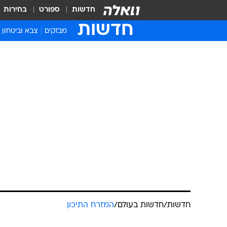
חדשות
ספורט
בחירות
חדשות
מבזקים
צבא וביטחון
חדשות
/
חדשות בעולם
/
המזרח התיכון
ארה"ב: משלח
בכירי ממשל
ניר יהב, כתבנו לענייני ערבים
22.7.2008 / 7:33
תפנית ביחסי ארה"ב-סוריה? בימ
עם יועצה של רייס בסכסוך הישר
התקרבות בין ארצות הברית לסוריה