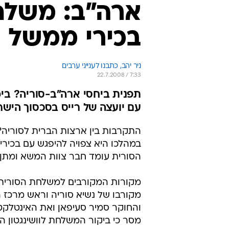
במהלכו היא צפויה להיפגש עם בכיר
הסורית עומד חבר צוות המשא ומתן 
מקורות המקורבים למשלחת הסורית מס
מקורבו של נשיא סוריה וראש מרכז 
והחוקר סמיר סעיפאן ואת האינטלקטוא
מסר כי ביקור המשלחת לוושינגטון הינו
לדברי המקורות, בהמשך הביקור צפו
רשמיים וידונו עימם במצב במזרח ה
הישראלי-ערבי. מקורות סורים מסרו
האמריקאי, ביניהם דיוויד וולש, יועצה
בשנים האחרונות מחרים הממשל האמ
מלהתערב במגעים הבלתי ישירים בין
בלבנון והזמנתו של אסד לכנס מדינות
ומתקרבת למערב.