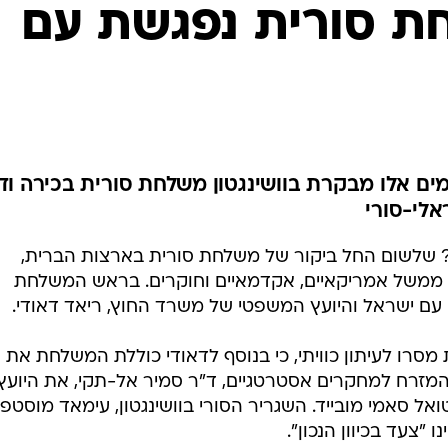
המייל האדום
י ממשל אמריקאיים, אקדמאיים וחוקרים. בראש המשלחת
עם ישראל והיועץ המשפטי של משרד החוץ, ריאד דאודי.
רו לעיתון כוויתי, כי בנוסף לדאודי כוללת המשלחת את
המזרח למחקרים אסטרטגיים, ד"ר סמיר אל-תקי, את היועץ
ל סאמי מובייד. השגריר הסורי בוושינגטון, עימאד מוסטפא
 "צעד בכיוון הנכון".
יה המשלחת להיפגש עם אישים אמריקאיים רשמיים ובלתי
תיכון, בתפקיד שארצות הברית ממלאת באזור ובסכסוך
 כי המשלחת תיפגש עם בכירים בקונגרס ובמשרד החוץ
 של מזכירת המדינה קונדוליזה רייס.
ריקאי את משטרו של נשיא סוריה בשאר אסד, והוא נמנע
 ישראל לסוריה. יחד עם זאת, נדמה שמאז פתרון המשבר
 הים התיכון בצרפת שנערך לפני כשבועיים, הולכת סוריה