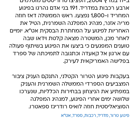
ב-11 במרץ 2004, הפציצו טרוריסטים מוסלמים
ארבע רכבות במדריד. 191 בני אדם נהרגו בפיגוע
המחריד ו-1,800 נפצעו. ראש הממשלה דאז חוזה
מריה אזנר, מנהיג המפלגה השמרנית, הטיל את
האחריות לפיגוע על המחתרת הבסקית אט"א. יומיים
לאחר מכן, המשטרה מצאה קלטת וידאו שבה
טוענים המפגעים כי ביצעו את הפיגוע בשיתוף פעולה
עם ארגון אל קאעדה וכתגובה לתמיכתה של ספרד
בפלישה האמריקאית לעירק.
בעקבות פיגוע הטרור הקטלני, התנקם העניק ציבור
המצביעים הספרדי הממשלה השמרנית והעניק
במפתיע את הניצחון בבחירות הכלליות, שנערכו
שלושה ימים אחרי הפיגוע, למנהיג המפלגה
הסוציאליסטית חוזה לואיס רודריגז ספאטרו.
פיגוע טרור
מדריד
רכבות
ספרד
אט"א