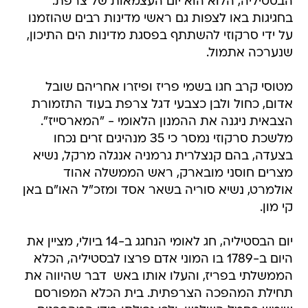
הבסטיליה, הלוא הוא יום העצמאות של צרפת.
בחגיגות באו לצפות גם ראשי מדינות רבים שהוזמנו
על ידי סרקוזי להשתתף בפסגת מדינות הים התיכון,
שנערכה אתמול.
מטוסי קרב חגו בשמי פריז ופיזרו אחריהם שובל
אדום, כחול ולבן כצבעי דגל צרפת בעוד התזמורת
הצבאית ניגנה את ההמנון הלאומי - "המארסייז".
מלשכת סרקוזי נמסר כי 35 מנהיגים זרים נכחו
בצעדה, בהם קנצלרית גרמניה אנגלה מרקל, נשיא
מצרים חוסני מובארק, ראש הממשלה אהוד
אולמרט, נשיא סוריה בשאר אסד ומזכ"ל האו"ם באן
קי מון.
יום הבסטיליה, חג לאומי הנחגג ב-14 ביולי, מציין את
היום ב-1789 בו המוני אדם פרצו לבסטיליה, הכלא
הממשלתי בפריז, והעלו אותו באש  דבר שהיווה את
תחילת המהפכה הצרפתית. בית הכלא המפורסם