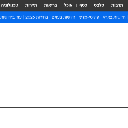
תרבות
סלבס
כסף
אוכל
בריאות
תיירות
טכנולוגיה
חדשות בארץ
פוליטי-מדיני
חדשות בעולם
בחירות 2026
עוד בחדשות
אירועים בארץ
פוליטיקה וממשל
המזרח התיכון
דעות ופרשנויו
חדשות פלילים ומשפט
יחסי חוץ
אירופה
סרי ושלזינגר
חינוך
אמריקה
פרויקטים מיוח
ישראלים בחו"ל
אסיה והפסיפיק
אסור לפספס
בריאות
אפריקה
מדע וסביבה
חברה ורווחה
הנחיות פיקוד 
ארכיון מדורים
זמני כניסת ש
לוח חופשות וח
לוח שנה
חדשות יהדות
חדשות המשפ