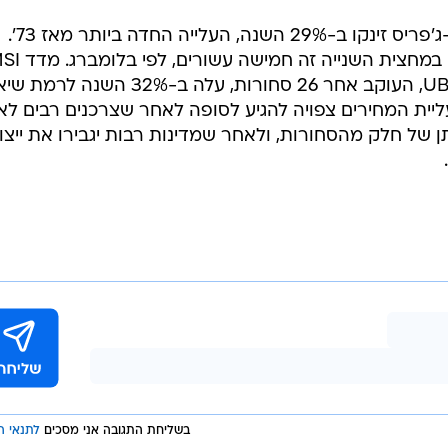
19 הסחורות במדד CRB של רויטרס-ג'פריס זינקו ב-29% השנה, העלייה החדה ביותר מאז 73'.
קפיצה זו גדולה מכל עלייה שנרשמה במחצית
של סוכנות הידיעות בלומברג ובנק UBS, העוקב אחר 26 סחורות, עלה ב-32% השנה לרמת ש
 בלומברג, עליית המחירים צפויה להגיע לסופה לאחר שצרכנים רבים לא
 של חלק מהסחורות, ולאחר שמדינות רבות יגבירו את ייצו
בשליחת התגובה אני מסכים
לתנאי ה