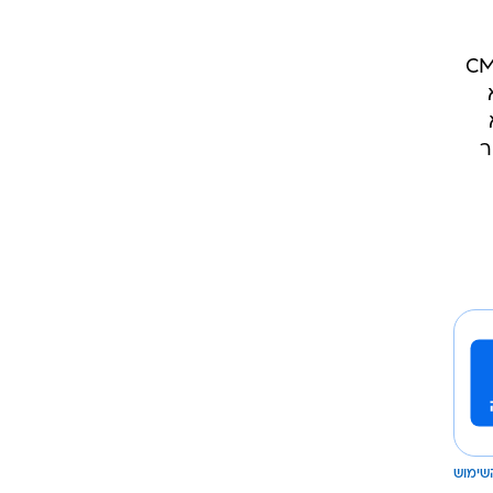
 השנייה זה חמישה עשורים, לפי בלומברג. מדד CMSI
יא
ר
שימוש