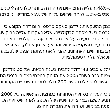
מאז תחילת השנה זינק מחיר הנפט ב-46%, העלייה החצי-שנתית החדה ביותר שלו מזה 9 שנים
י מבנק ההשקעות גולדמן סאקס פרסמו היום דו"ח הקובע כי
גרמה בשל מסחר ספקולטיבי, אלא בעקבות עלייה בביקוש.
ירי הנפט מעידה על יצירתה של בועה ספקולטיבית אינם
ם נובעים מהיקפי הביקוש וההיצע. ארגון אופ"ק, האחראי
 סירב בחודשים האחרונים להגדיל את תפוקת הנפט שלו, בטענ
ש, אלא על ידי ספקולציות.
קורי וגרילי הוסיפו כי מחיר הנפט צפוי לנוע סביב 148 דולר לחבית בשנה הבאה. אנליסט גולדמן
סאקס, ארג'ון מורטי - אשר הצליח לצפות כבר בשנת 2005 את הזינוק הנוכחי במחירי הנפט
 200 דולר לחבית בשנתיים הקרובות.
סוכנות הידיעות בלומברג דיווחה 
ה ביותר מזה 35 שנים - תגיע לקיצה במחצית השנייה של השנה, לאחר שמחירי השי
פגעו בביקוש ויעודדו את הגברת ההיצע.