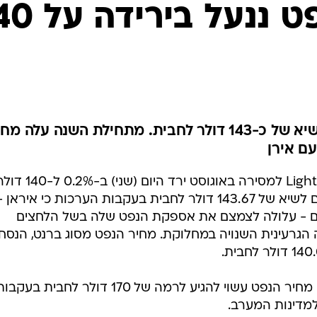
המייל האדום
מחיר חבית נפט ננעל 
מוקדם יותר היום הגיע המחיר לשיא של כ-143 דולר לחבית. מתחילת השנה עלה מ
מחיר החוזים על הנפט מסוג Light Crude למסירה באוגוסט ירד היום (שני) ב-0.2% 
לחבית, לאחר שנסק מוקדם יותר היום לשיא של 143.67 דולר לחבית בעקבות הערכות כי איראן 
ולם - עלולה לצמצם את אספקת הנפט שלה בשל הלחצים
הגרעינית השנויה במחלוקת. מחיר הנפט מסוג ברנט, הנסח
נשיא אופ"ק, חכיב חליל, אמר היום כי מחיר הנפט עשוי להגיע לרמה של 170 דולר לחבית בעק
למדינות המערב.