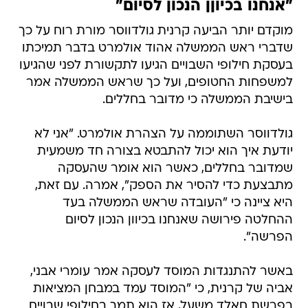
"אנחנו בכיוןן הנכון לסיום"
מוקדם יותר הביעה קרנית גולדווסר מורת רוח על כך
שדברי ראש הממשלה אהוד אולמרט בדבר תמיכתו
בעסקת חילופי השבויים הגיעו לתקשורת לפני שהגיעו
למשפחות החטופים, ועל כך שראש הממשלה אמר
בישיבת הממשלה כי מדובר בחללים.
גולדווסר השתוממה על הצהרת אולמרט. "אני לא
יודעת איך הוא יכול להתבטא בצורה חד משמעית
שמדובר בחללים, כאשר הוא אומר שהעסקה
מתבצעת כדי להסיר את הספק", אמרה. עם זאת,
היא ציינה כי "העובדה שראש הממשלה בעד
ההחלטה פירושה שאנחנו בכיוון הנכון לסיום
הפרשה".
באשר להתנגדות המוסד לעסקה אמר עומרי אבני,
אביה של קרנית, כי "המוסד עמד במבחן המציאות
בפרשת חאלד משעל, אז הוא תמך בחילופי שבויים