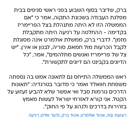
ברק, שדיבר בסוף השבוע בפני ראשי סניפים בבית
מפלגת העבודה בשכונת התקוה, אמר כי "אם
הממשלה הזו לא היתה מתנהלת בצל הפריימריז
בקדימה - ההחלטה על רגיעה היתה מתקבלת
מזמן". לדברי ברק, ממשלת אולמרט אינה מסוגלת
לקבל הכרעות מול חמאס, סוריה, לבנון או אירן. "יש
צל של פריימריז ואנשים מתלהמים", אמר, "כל
הדיונים בקבינט הם דיונים לתקשורת".
ראש הממשלה התייחס גם לתאונה אמש בה נספתה
משפחת חוואלד ואמר כי מדובר בטרגדיה: "תאונות
הדרכים גורמות סבל ואי אפשר שלא להביע זעזוע על
הקטל. אני קורא לאזרחי ישראל לעשות מאמץ
בזהירות בדרכים ולנהוג על פי החוק".
רצועת עזה
אהוד אולמרט
אהוד ברק
גלעד שליט
רגיעה