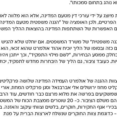
א נוהג בתחום סמכותו".
יוצג על ידי עורכי דין מטעם המדינה, אלא הוא מלווה לאו
הפרטיים, ולכן האופציה של "הגנה משפטית מטעם המדינה"
עם האפשרות של השתתפות המדינה בהוצאות ההליך המשפ
הגנה משפטית" של משרד המשפטים. אם יוחלט שלא להגיש 
 כזה ובסופו של הליך יוכיח אהוד אולמרט שהוא זכאי, הוא י
לק ממסע הבחירות, "לשם מילוי התפקיד", וכך ייתכן ויהיה
ות. כעובד ציבור, גם הליך של היבחרות מחדש לתפקיד, יכול
וות ההגנה של אולמרט העמידה המדינה שלושה פרקליטים
ט מחוז ירושלים אלי אברבנאל וסגן פרקליט המחוז, אורי
שמשקיעים בפרשה את מלוא מרצם כבר חודשים, עוד הרב
לפני חשיפת הפרשה, ואת משכורותיהם משלם הציבור. כ- 20 שוטרים ממצבת הכוח של 
כירי אגף החקירות, חוקרים, בלשים וצוותי עיקוב והאזנה. 
 - כדוגמת צוות החוקרים שנשלח לארצות הברית על מנת