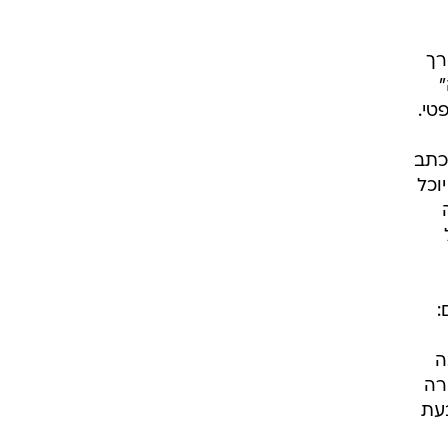
רך
טי.
כתב
וכל
:
ה
המשטרה
בעת