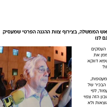
המייל האדום
אש הממשלה, בצירוף צוות ההגנה הפרטי שמעסיק
ם לנו
העסקים
ממן את
מא דווקא
ו?
מעטפות,
 הבכיר של
וד, לפי
ל. והחשבון הזה צפוי
וצאות ולא