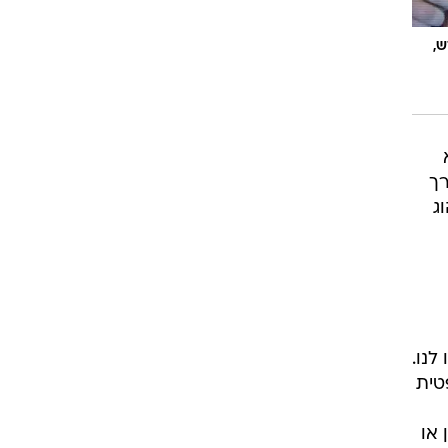
ש,
יום. בערך
ג
לנו.
טית
 או