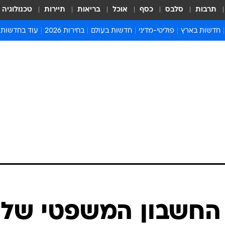
תרבות
סלבס
כסף
אוכל
בריאות
תיירות
טכנולוגיה
חדשות בארץ
פוליטי-מדיני
חדשות בעולם
בחירות 2026
עוד בחדשות
אירועים בארץ
פוליטיקה וממשל
המזרח התיכון
דעות ופרשנויו
חדשות פלילים ומשפט
יחסי חוץ
אירופה
סרי ושלזינגר
חינוך
אמריקה
פרויקטים מיוח
ישראלים בחו"ל
אסיה והפסיפיק
אסור לפספס
בריאות
אפריקה
מדע וסביבה
חברה ורווחה
הנחיות פיקוד 
ארכיון מדורים
זמני כניסת ש
לוח חופשות וח
לוח שנה
חדשות יהדות
 החשבון המשפטי של
חדשות המשפ