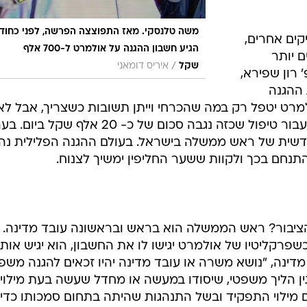
משה טלנסקי. מאז התפוצצה הפרשה, לפני כחוד
קים אחרים,
הגיע חשבון ההגנה על אולמרט ל-700 אלף
ם יותר
/
שקל
איריס דומאני
 רון שפירא,
 ההגנה
רט יטפל רק במה שהכרחי וייתן תשובות כשצריך, אבל לא
יצטרך לחשוב על התיק מעבר לכך". עבור טיפול שכזה נגבה סכום של כ- 20 אלף שקל ב
שית של ראש ממשלה בישראל. בעולם ההגנה הפלילית נהו
תנחם בכך ולקוות ששער החליפין ימשיך לצנוח.
ציבור? ראש הממשלה הוא בראש ובראשונה עובד מדינה.
כשפרקליטיו של אולמרט יגישו לו את החשבון, הוא יגיש אותו 
דינה, "נושא משרה או עובד מדינה יהיו זכאים להגנה משפ
 הליך משפטי, שיסודו במעשה או מחדל שעשה בעת מילוי
ם מילוי התפקיד ובשל התנהגות שהיתה בתחום סמכותו כדין