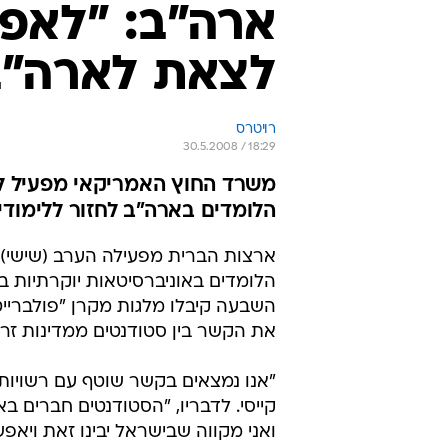
ארה"ב: "לאפ
לצאת לארה"ב
רויטרס
30.5.2008 / 18:29
הלומדים בארה"ב לחזור ללימודי
ארצות הברית מפעילה הערב (שישי) 
הלומדים באוניברסיטאות יוקרתיות ב
השבעה קיבלו מלגות מקרן "פולבריי
את הקשר בין סטודנטים ממדינות זרו
"אנו נמצאים בקשר שוטף עם רשויות
קייסי. לדבריו, "הסטודנטים חברים ב
ואני מקווה שבישראל יבינו זאת ויאפש