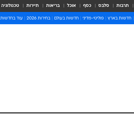
תרבות
סלבס
כסף
אוכל
בריאות
תיירות
טכנולוגיה
חדשות בארץ
פוליטי-מדיני
חדשות בעולם
בחירות 2026
עוד בחדשות
אירועים בארץ
פוליטיקה וממשל
המזרח התיכון
דעות ופרשנויו
חדשות פלילים ומשפט
יחסי חוץ
אירופה
סרי ושלזינגר
חינוך
אמריקה
פרויקטים מיוח
ישראלים בחו"ל
אסיה והפסיפיק
אסור לפספס
בריאות
אפריקה
מדע וסביבה
חברה ורווחה
הנחיות פיקוד 
ארכיון מדורים
זמני כניסת ש
לוח חופשות וח
לוח שנה
חדשות יהדות
חדשות המשפ