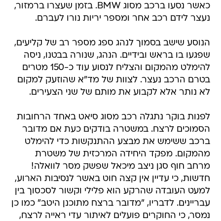
כאשר נסעו ברכב מסוג BMW. בזמן שעצרו ברמזור,
נעצר לידם רכב אחר ומספר יריות נורו לעברם.
הנוסע שישב בסמוך לנהג ספג מספר רב של קליעים,
שפגעו בו בראש ובידיים. הנהג, שנורה בבטנו, ניסה
להימלט מהמקום והצליח לנסוע עוד כ-150 מטרים
בטרם הרכב נעצר. לצוות של מד"א שהוזעק למקום
לא נותר אלא לקבוע את מותם של שני הצעירים.
לפנות בוקר נתגלה רכב מסוג סיאט באחד הרחובות
הסמוכים לרצח. במשטרה בודקים כעת אם מדובר
ברכב ששימש את מבצע ההתנקשות כדי להימלט
מהמקום. מפקד היחידה המרכזית של משטרת
מרחב חוף סגן ניצב מיכאל שפשק מסר לוואלה!
חדשות, כי עדיין אין קצה חוט באשר לנסיבות הארוע,
למעט העובדה שהרקע הוא פלילי וקשור לסכסוך בין
עבריינים. לדבריו, "מדובר ברצח מתוכנן היטב" כמו כן
נמסר, כי החוקרים פועלים לאיתור עדי ראייה לרצח,