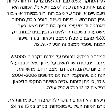
לפי המחקר, 8.5% מבני הגילאים 12 עד 17 חוו לפחות
פעם אחת באותה שנה "מצב דיכאוני". הכוונה היא
לשבועיים או יותר של מצב רוח ירוד במיוחד או איבוד
עניין במתרחש + בעיות בשינה, חוסר ריכוז, מחסור
באנרגיה ודימוי עצמי נמוך. החוקרים מצאו פער
משמעותי בשכבת הגילאים הזו בין בנים לבנות. רק
4.6% מהבנים סבלו ממצב דיכאוני, בעוד שיעור
הבנות שסבל ממצב זה הגיע ל-12.7%.
המחקר המקיף מבוסס על מדגם בקרב כ-67,000
מתבגרים, שנדרשו להשיב על מגוון שאלות בנוגע לחיי
היום יום שלהם, תפקודם ומצב רוחם. מהשוואת
הנתונים שהתקבלו לנתונים מהשנים 2004-2006
עולה, כי ניתן לזהות עלייה בשיעור התקפי הדיכאון
בגילאים 17-12 ככל שהגיל עולה.
דיכאון הוא הגורם העיקרי להתאבדויות, שמהוות את
גורם המוות השלישי בשכיחותו בקרב בני 15 עד 24