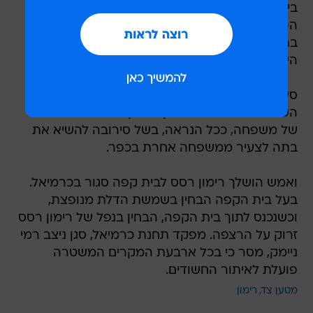
ביתה של משפחה בשל סכסוך חמולות. המשפחה
הפגועה לא נותרה חייבת, ולאחר זמן קצר הושלך
בתגובה מטען צינור לעבר חצר ביתה של המשפחה
היריבה. בשני המקרים לא היו נפגעים.
סירוב לנישואים הוביל לעוד תקרית אלימה בסוף
השבוע. בכפר סג'ור רימון הושלך לעבר חצר ביתה
של משפחה, ככל הנראה, בשל סירובה להשיא את
בתה לצעיר ממשפחה אחרת בכפר.
ואמש הושלך רימון רסס לבית קפה סגור בכרמיאל.
בעל בית הקפה הבחין בשמשת הדלת מנופצת,
וכשנכנס לתוך בית הקפה, הבחין בנפל של רימון רסס
זרוק על הרצפה. מפקד תחנת כרמיאל, סגן ניצב רמי
ניימק, מסר כי בכל ארבעת המקרים המשטרה
פועלת לאיתור החשודים.
מטען צד
רימון