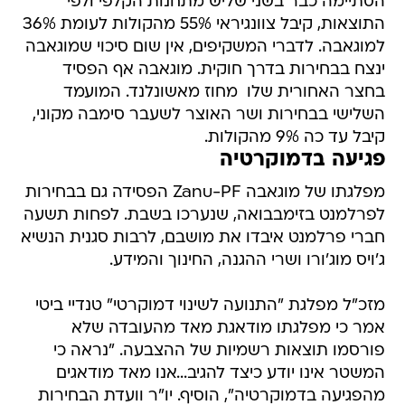
הסתיימה כבר בשני שליש מתחנות הקלפי ולפי
התוצאות, קיבל צוונגיראי 55% מהקולות לעומת 36%
למוגאבה. לדברי המשקיפים, אין שום סיכוי שמוגאבה
ינצח בבחירות בדרך חוקית. מוגאבה אף הפסיד
בחצר האחורית שלו  מחוז מאשונלנד. המועמד
השלישי בבחירות ושר האוצר לשעבר סימבה מקוני,
קיבל עד כה 9% מהקולות.
פגיעה בדמוקרטיה
מפלגתו של מוגאבה Zanu-PF הפסידה גם בבחירות
לפרלמנט בזימבבואה, שנערכו בשבת. לפחות תשעה
חברי פרלמנט איבדו את מושבם, לרבות סגנית הנשיא
ג'ויס מוג'ורו ושרי ההגנה, החינוך והמידע.
מזכ"ל מפלגת "התנועה לשינוי דמוקרטי" טנדיי ביטי
אמר כי מפלגתו מודאגת מאד מהעובדה שלא
פורסמו תוצאות רשמיות של ההצבעה. "נראה כי
המשטר אינו יודע כיצד להגיב...אנו מאד מודאגים
מהפגיעה בדמוקרטיה", הוסיף. יו"ר וועדת הבחירות