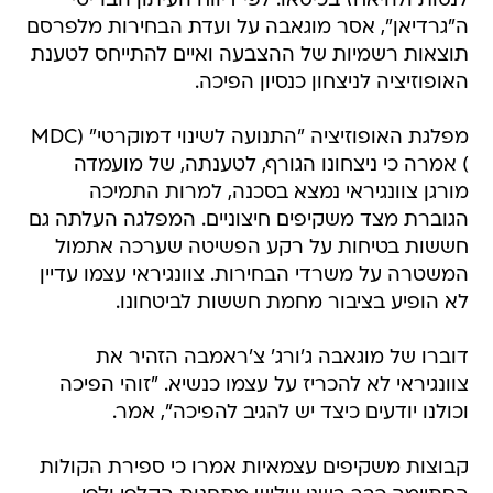
לנסות ולהיאחז בכיסאו. לפי דיווח העיתון הבריטי
ה"גרדיאן", אסר מוגאבה על ועדת הבחירות מלפרסם
תוצאות רשמיות של ההצבעה ואיים להתייחס לטענת
האופוזיציה לניצחון כנסיון הפיכה.
מפלגת האופוזיציה "התנועה לשינוי דמוקרטי" (MDC
) אמרה כי ניצחונו הגורף, לטענתה, של מועמדה
מורגן צוונגיראי נמצא בסכנה, למרות התמיכה
הגוברת מצד משקיפים חיצוניים. המפלגה העלתה גם
חששות בטיחות על רקע הפשיטה שערכה אתמול
המשטרה על משרדי הבחירות. צוונגיראי עצמו עדיין
לא הופיע בציבור מחמת חששות לביטחונו.
דוברו של מוגאבה ג'ורג' צ'ראמבה הזהיר את
צוונגיראי לא להכריז על עצמו כנשיא. "זוהי הפיכה
וכולנו יודעים כיצד יש להגיב להפיכה", אמר.
קבוצות משקיפים עצמאיות אמרו כי ספירת הקולות