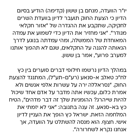
יו"ר הוועדה, מנחם בן ששון (קדימה) הודיע בסיום
הדיון כי הצעת החוק תועבר לדיון בוועדת השרים
לחקיקה, שתקבע את ההגדרה של "אזור חקלאי
מגודר". "אני מחזיר את הדיון כדי לשמוע את עמדה
המאוחדת של הממשלה, ומהי עמדתה בנוגע לדרך
הנאותה להגנה על החקלאים, שגם לא תהפוך אותנו
למערב פרוע", אמר בן ששון.
במהלך הדיון נרשמו חילופי דברים סוערים בין כץ
לח"כ טאלב א-סנאע (רע"ם-תע"ל), המתנגד להצעת
החוק. "נסראללה ירה על עשרות אלפי אנשים ולא
אמרת כלום, עכשיו אתה מדבר על אדם אחד שיכול
להיות שייהרג? ההומניות שלך זה דבר מדהים", הטיח
כץ בא-סנאע. זה ענה בתגובה: "אני לא יזמתי את
המלחמה הזאת. ישראל כץ הופך את העניין לדיון
אישי. חצוף. הוא מנסה להשתלט על הוועדה, אך
אנחנו נקרא לשחרורה".