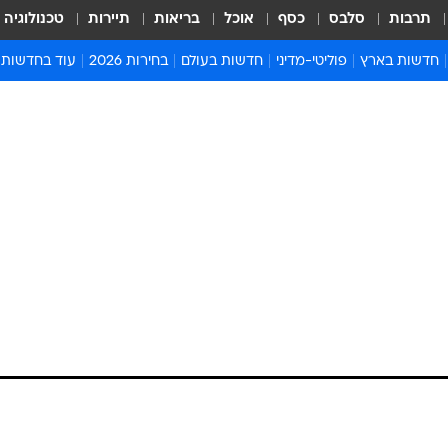
תרבות
סלבס
כסף
אוכל
בריאות
תיירות
טכנולוגיה
חדשות בארץ
פוליטי-מדיני
חדשות בעולם
בחירות 2026
עוד בחדשות
אירועים בארץ
פוליטיקה וממשל
המזרח התיכון
דעות ופרשנויו
חדשות פלילים ומשפט
יחסי חוץ
אירופה
סרי ושלזינגר
חינוך
אמריקה
פרויקטים מיוח
ישראלים בחו"ל
אסיה והפסיפיק
אסור לפספס
בריאות
אפריקה
מדע וסביבה
חברה ורווחה
הנחיות פיקוד 
ארכיון מדורים
זמני כניסת ש
לוח חופשות וח
לוח שנה
חדשות יהדות
חדשות המשפ