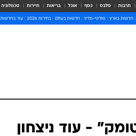
תרבות
סלבס
כסף
אוכל
בריאות
תיירות
טכנולוגיה
חדשות בארץ
פוליטי-מדיני
חדשות בעולם
בחירות 2026
עוד בחדשות
אירועים בארץ
פוליטיקה וממשל
המזרח התיכון
דעות ופרשנויו
חדשות פלילים ומשפט
יחסי חוץ
אירופה
סרי ושלזינגר
חינוך
אמריקה
פרויקטים מיוח
ישראלים בחו"ל
אסיה והפסיפיק
אסור לפספס
בריאות
אפריקה
מדע וסביבה
חברה ורווחה
הנחיות פיקוד 
ארכיון מדורים
זמני כניסת ש
לוח חופשות וח
לוח שנה
חדשות יהדות
ומק" - עוד ניצחון
חדשות המשפ