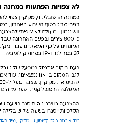
לא צפויות הפתעות במחנה ה
במחנה הרפובליקני, מק'קיין צפוי לה
בפריימריז בסוף השבוע האחרון, במס
וושינגטון. "מעולם לא ציפיתי להצבעה
כ-800 צירים ובפעם האחרונה ש
37 במרילנד ו-19 במחוז קולומביה.
בעת ביקור אתמול במפעל של ג'נרל מו
לגבי המקום בו אנו נמצאים". עוד אמ
המפלגה הרפובליקנית  פער מדהים לעומת 200 הצירים שצבר ה
ההצבעה בווירג'יניה תיסגר בשעה שתי
הקלפיות ייסגרו בשעה שלוש בלילה לפי
ברק אובמה
הילרי קלינטון
ג'ון מק'קיין
מייק האקב