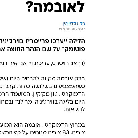
לאובמה?
טלי גולדשטין
12.2.2008 / 9:47
הלילה ייערכו פריימריז בוירג'יני
פוטומק" על שם הנהר החוצה את
(וידאו: רויטרס, עריכת וידאו: יאיר דני
ברק אובמה מקווה להרחיב היום (שלישי
כשהמצביעים בשלושה שדות קרב יגיע
הדמוקרטי. ג'ון מק'קיין, המועמד הר
היום בלילה בווירג'יניה, מרילנד ובמ
לנשיאות.