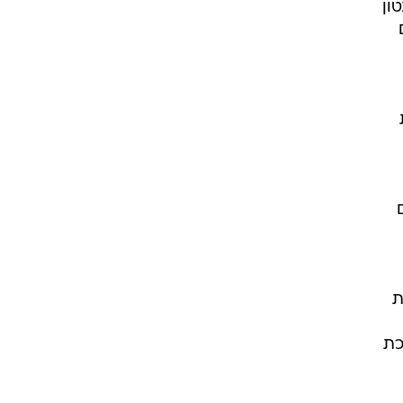
ון
89 צירים
טת
כת