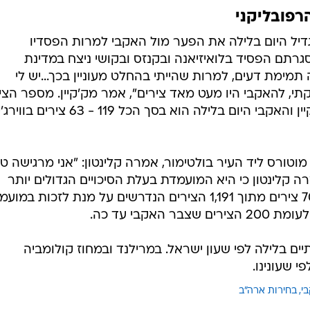
רפובליקני
גדיל היום בלילה את הפער מול האקבי למרות הפסדיו
גרתם הפסיד בלואיזיאנה ובקנזס ובקושי ניצח במדינת
 תמימת דעים, למרות שהייתי בהחלט מעוניין בכך...יש לי
בדקתי, להאקבי היו מעט מאד צירים", אמר מק'קיין. מספר הצי
המונחים על כף המאזניים עבור מק'קיין והאקבי היום בלילה הוא בסך הכל 119 - 
טורס ליד העיר בולטימור, אמרה קלינטון: "אני מרגישה טו
רה קלינטון כי היא המועמדת בעלת הסיכויים הגדולים יותר
להביס את מק'קיין, שצבר מעל ל-700 צירים מתוך 1,191 הצירים הנדרשים על מנת לזכות ב
אקבי עד כה.
ים בלילה לפי שעון ישראל. במרילנד ובמחוז קולומביה
 שעונינו.
י
בחירות ארה"ב