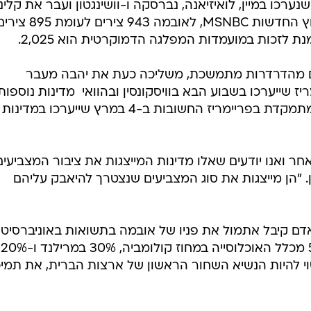
נערכו במיין, לואיזיאנה, נברסקה ו-וושינגטון ועבר את קלינט
במספר הצירים שבידיו. לפי נתוני ערוץ החדשות MSNBC, לאובמה 943 צירים לעומת 5
ת לזכות במועמדות המפלגה הדמוקרטית הוא 2,025.
ים מהדרדרות מתמשכת, משליכה כעת את יהבה מעבר
ז שייערכו בשבוע הבא בוויסקונסין ובהוואי  מדינות נוספות
בהן אובמה הוא המועמד המועדף  ומתמקדת בפריימריז החשובות ב-4 במרץ שייערכו במדינות
אחר ואנו יודעים שאלו מדינות המייצגות את ציבור המצביעים
. "הן מייצגות את סוג המצביעים שנצטרך להיאבק עליהם
, קהל נלהב של 17,500 בני אדם קיבל אתמול את פניו של אובמה בתשואות באוניברסי
מרילנד. קהילת השחורים מהווה 57% מכלל האוכלוסייה במחוז קולומביה, 30% במרילנד ו-20%
עשוי להיות הנשיא השחור הראשון של ארצות הברית, את תמי