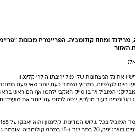
המייל האדום
ה, מרילנד ומחוז קולומביה. הפריימריז מכונות "פריימ
 האזור
אל)
) את גל הניצחונות שלו מול יריבתו הילרי קלינטון
ו היום לקלפיות, במרוץ הצמוד כעת יותר מאי פעם במחנה
פובליקני המוביל ויריבו מייק האקבי ילחמו אף הם ראש ברא
חוז קולומביה בעוד מק'קיין ינסה לבסס עוד יותר את מועמדותו
במרוץ הדמוקרטי, אובמה הוא המועמד המוביל בכל שלוש המדינות. קלינטון והוא יאבקו על 168
צירים. 83 צירים מנוחים על כף המאזניים בווירג'יניה, 70 במרילנד ו-15 במחוז קולומביה. א