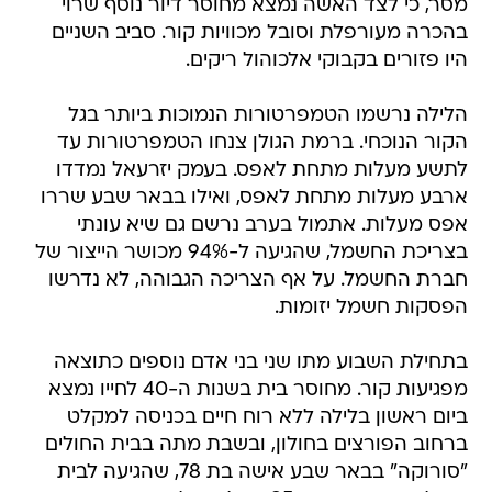
מסר, כי לצד האשה נמצא מחוסר דיור נוסף שרוי
בהכרה מעורפלת וסובל מכוויות קור. סביב השניים
היו פזורים בקבוקי אלכוהול ריקים.
הלילה נרשמו הטמפרטורות הנמוכות ביותר בגל
הקור הנוכחי. ברמת הגולן צנחו הטמפרטורות עד
לתשע מעלות מתחת לאפס. בעמק יזרעאל נמדדו
ארבע מעלות מתחת לאפס, ואילו בבאר שבע שררו
אפס מעלות. אתמול בערב נרשם גם שיא עונתי
בצריכת החשמל, שהגיעה ל-94% מכושר הייצור של
חברת החשמל. על אף הצריכה הגבוהה, לא נדרשו
הפסקות חשמל יזומות.
בתחילת השבוע מתו שני בני אדם נוספים כתוצאה
מפגיעות קור. מחוסר בית בשנות ה-40 לחייו נמצא
ביום ראשון בלילה ללא רוח חיים בכניסה למקלט
ברחוב הפורצים בחולון, ובשבת מתה בבית החולים
"סורוקה" בבאר שבע אישה בת 78, שהגיעה לבית