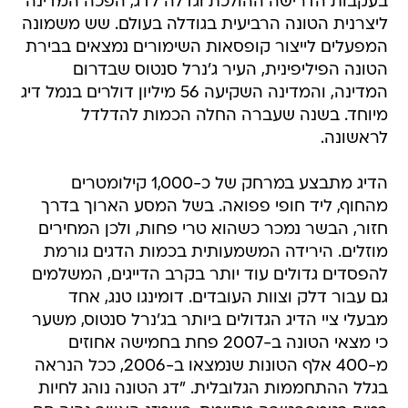
בעקבות הדרישה ההולכת וגדלה לדג, הפכה המדינה
ליצרנית הטונה הרביעית בגודלה בעולם. שש משמונה
המפעלים לייצור קופסאות השימורים נמצאים בבירת
הטונה הפיליפינית, העיר ג'נרל סנטוס שבדרום
המדינה, והמדינה השקיעה 56 מיליון דולרים בנמל דיג
מיוחד. בשנה שעברה החלה הכמות להדלדל
לראשונה.
הדיג מתבצע במרחק של כ-1,000 קילומטרים
מהחוף, ליד חופי פפואה. בשל המסע הארוך בדרך
חזור, הבשר נמכר כשהוא טרי פחות, ולכן המחירים
מוזלים. הירידה המשמעותית בכמות הדגים גורמת
להפסדים גדולים עוד יותר בקרב הדייגים, המשלמים
גם עבור דלק וצוות העובדים. דומינגו טנג, אחד
מבעלי ציי הדיג הגדולים ביותר בג'נרל סנטוס, משער
כי מצאי הטונה ב-2007 פחת בחמישה אחוזים
מ-400 אלף הטונות שנמצאו ב-2006, ככל הנראה
בגלל ההתחממות הגלובלית. "דג הטונה נוהג לחיות