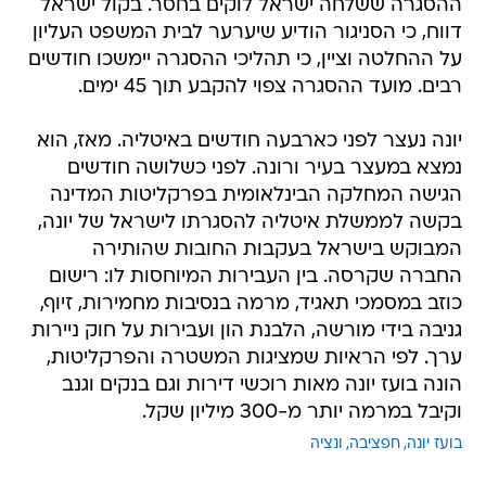
ההסגרה ששלחה ישראל לוקים בחסר. בקול ישראל
דווח, כי הסניגור הודיע שיערער לבית המשפט העליון
על ההחלטה וציין, כי תהליכי ההסגרה יימשכו חודשים
רבים. מועד ההסגרה צפוי להקבע תוך 45 ימים.
יונה נעצר לפני כארבעה חודשים באיטליה. מאז, הוא
נמצא במעצר בעיר ורונה. לפני כשלושה חודשים
הגישה המחלקה הבינלאומית בפרקליטות המדינה
בקשה לממשלת איטליה להסגרתו לישראל של יונה,
המבוקש בישראל בעקבות החובות שהותירה
החברה שקרסה. בין העבירות המיוחסות לו: רישום
כוזב במסמכי תאגיד, מרמה בנסיבות מחמירות, זיוף,
גניבה בידי מורשה, הלבנת הון ועבירות על חוק ניירות
ערך. לפי הראיות שמציגות המשטרה והפרקליטות,
הונה בועז יונה מאות רוכשי דירות וגם בנקים וגנב
וקיבל במרמה יותר מ-300 מיליון שקל.
בועז יונה
חפציבה
ונציה