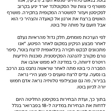
בוטו. בנאום טלוויזיוני שנשא הערב (רביעי), אמר
מושרף כי צוות של הסקוטלנד יארד יגיע בקרוב
לפקיסטן ויעזור למשטרה המקומית בחקירה. מושרף
האשים ברצח את ארגון אל קאעדה והצהיר כי הוא
אבל וזועם על מותה של בוטו.
לפי הערכות מומחים, חלק גדול מהראיות נעלם
לאחר מבצע הניקיון במקום לאחר הפיגוע. "אנו
מתכוונים לבקש חקירה בינלאומית לרצח בוטו", סיפר
גורם מקורב להנהגה הפקיסטנית. סוכנות הידיעות
רויטרס דיווחה, כי במדינה לא ממש אהבו את
הסברה כי בוטו מתה לאחר שראשה נחבט בגג הרכב
בו נסעה. עדים לרצח טוענים כי פצע הירי נראה
בבירור, מה גם שבצילומי טלוויזיה נראה אדם חמוש
יורה לכיוון בוטו.
בתוך כך, ועדת הבחירות בפקיסטן החליטה היום
לדחות את הבחירות במדינה ל-18 בפברואר בגלל