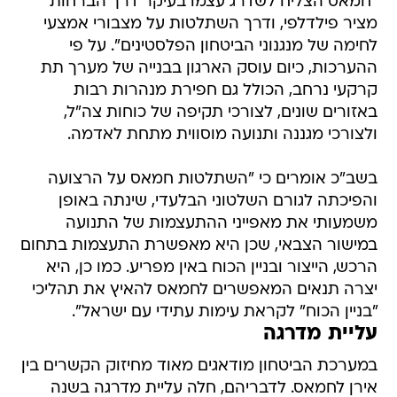
"חמאס הצליח לשדרג עצמו בעיקר דרך הברחות
מציר פילדלפי, ודרך השתלטות על מצבורי אמצעי
לחימה של מנגנוני הביטחון הפלסטינים". על פי
ההערכות, כיום עוסק הארגון בבנייה של מערך תת
קרקעי נרחב, הכולל גם חפירת מנהרות רבות
באזורים שונים, לצורכי תקיפה של כוחות צה"ל,
ולצורכי מגננה ותנועה מוסווית מתחת לאדמה.
בשב"כ אומרים כי "השתלטות חמאס על הרצועה
והפיכתה לגורם השלטוני הבלעדי, שינתה באופן
משמעותי את מאפייני ההתעצמות של התנועה
במישור הצבאי, שכן היא מאפשרת התעצמות בתחום
הרכש, הייצור ובניין הכוח באין מפריע. כמו כן, היא
יצרה תנאים המאפשרים לחמאס להאיץ את תהליכי
"בניין הכוח" לקראת עימות עתידי עם ישראל".
עליית מדרגה
במערכת הביטחון מודאגים מאוד מחיזוק הקשרים בין
אירן לחמאס. לדבריהם, חלה עליית מדרגה בשנה