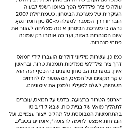
שמפרסם הערב שירות הביטחון הכללי. בין היתר,
עולה כי ציר פילדלפי הפך באופן רשמי לבעיה
העיקרית של מערכת הביטחון, כשמתחילת 2007
הוברחו דרך המעבר למעלה מ-80 טון חומר נפץ.
נראה כי מערכת הביטחון איננה מצליחה לעצור את
איום המנהרות באזור, ועד כה אותרו רק שמונה
פתחי מנהרות.
כמו כן, עשרות מיליוני דולרים הועברו לידי חמאס
דרך ציר פילדלפי ממדינות תומכות טרור, ובראשן
אירן. במערכת הביטחון טוענים כי הכסף הזה הוא
עיקר תקציבו של חמאס, המאפשר לו להרחיב
תשתיות, לשלם לפעיליו ולממן את אימוניהם.
"ארגוני הטרור ברצועה, בדגש על חמאס, עוברים
לתהליך מואץ של בניית כוח, שבא לידי ביטוי
בהתחמשות המבוססת על תהליכי ייצור עצמיים, ועל
הברחות אמצעי לחימה לרצועה", אומרים בשב"כ.