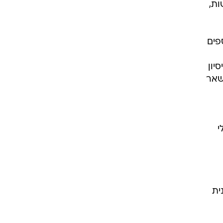
ות,
פים
יון
שאר
י
ית