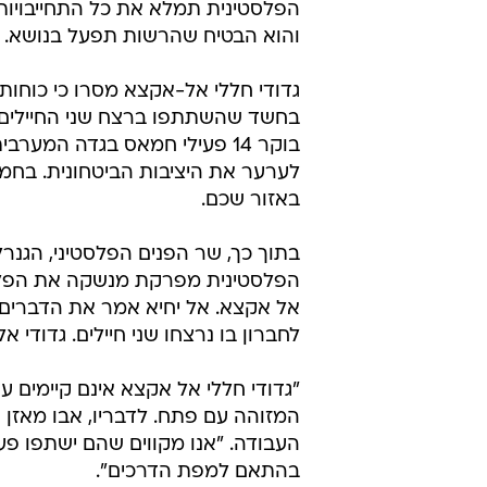
הפלסטינית תמלא את כל התחייבויותי
והוא הבטיח שהרשות תפעל בנושא.
גדודי חללי אל-אקצא מסרו כי כוחות
בחשד שהשתתפו ברצח שני החיילים את
בוקר 14 פעילי חמאס בגדה המע
לערער את היציבות הביטחונית. בחמ
באזור שכם.
בתוך כך, שר הפנים הפלסטיני, הגנר
הפלסטינית מפרקת מנשקה את הפלגים
אל אקצא. אל יחיא אמר את הדברים ב
לחברון בו נרצחו שני חיילים. גדודי א
"גדודי חללי אל אקצא אינם קיימים 
המזוהה עם פתח. לדבריו, אבו מאזן 
העבודה. "אנו מקווים שהם ישתפו פעו
בהתאם למפת הדרכים".