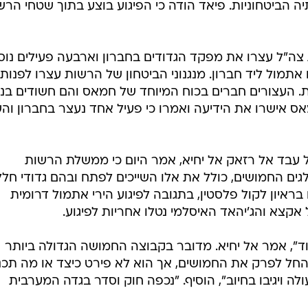
ה הביטחוניות. פיאד הודה כי הפיגוע בוצע בתוך שטחי הרש
 צה"ל עצרו את מפקד הגדודים בחברון וארבעה פעילים נוס
מול ליד חברון. מנגנוני הביטחון של הרשות עצרו לפנות
רבית. העצורים חברים בכוח המיוחד של חמאס והם חשודים בניס
אס אישרו את הידיעה ואמרו כי פעיל אחד נעצר בחברון וה
ל עבד אל רזאק אל יחיא, אמר היום כי ממשלת הרשות
 החמושים, כולל את אלו השייכים לפתח ובהם גדודי חלל
ראיון לקול פלסטין, בתגובה לפיגוע הירי אתמול דרומית
ל אקצא והג'יהאד האיסלמי נטלו אחריות לפיגוע.
עוד", אמר אל יחיא. מדובר בקבוצה החמושה הגדולה ביותר
החל לפרק את החמושים, אך הוא לא פירט כיצד או מה תכנ
לה ויגיבו בחיוב", הוסיף. "נכפה חוק וסדר בגדה המערבית