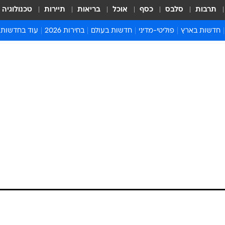
תרבות
סלבס
כסף
אוכל
בריאות
תיירות
טכנולוגיה
חדשות בארץ
פוליטי-מדיני
חדשות בעולם
בחירות 2026
עוד בחדשות
אירועים בארץ
פוליטיקה וממשל
המזרח התיכון
דעות ופרשנויו
חדשות פלילים ומשפט
יחסי חוץ
אירופה
סרי ושלזינגר
חינוך
אמריקה
פרויקטים מיוח
ישראלים בחו"ל
אסיה והפסיפיק
אסור לפספס
בריאות
אפריקה
מדע וסביבה
חברה ורווחה
הנחיות פיקוד 
ארכיון מדורים
זמני כניסת ש
לוח חופשות וח
לוח שנה
חדשות יהדות
חדשות המשפ