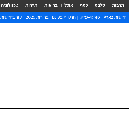
תרבות
סלבס
כסף
אוכל
בריאות
תיירות
טכנולוגיה
חדשות בארץ
פוליטי-מדיני
חדשות בעולם
בחירות 2026
עוד בחדשות
אירועים בארץ
פוליטיקה וממשל
המזרח התיכון
דעות ופרשנויו
חדשות פלילים ומשפט
יחסי חוץ
אירופה
סרי ושלזינגר
חינוך
אמריקה
פרויקטים מיוח
ישראלים בחו"ל
אסיה והפסיפיק
אסור לפספס
בריאות
אפריקה
מדע וסביבה
חברה ורווחה
הנחיות פיקוד 
ארכיון מדורים
זמני כניסת ש
לוח חופשות וח
לוח שנה
חדשות יהדות
חדשות המשפ