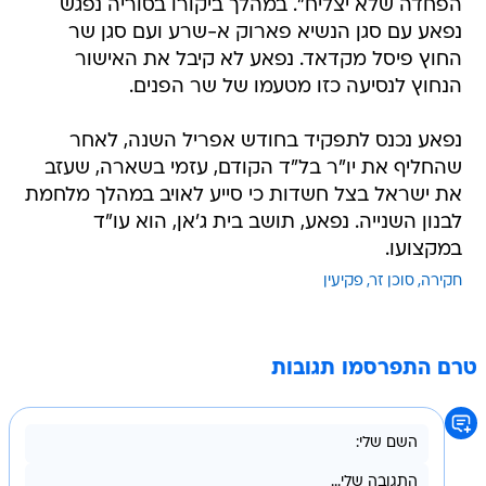
הפחדה שלא יצליח". במהלך ביקורו בסוריה נפגש
נפאע עם סגן הנשיא פארוק א-שרע ועם סגן שר
החוץ פיסל מקדאד. נפאע לא קיבל את האישור
הנחוץ לנסיעה כזו מטעמו של שר הפנים.
נפאע נכנס לתפקיד בחודש אפריל השנה, לאחר
שהחליף את יו"ר בל"ד הקודם, עזמי בשארה, שעזב
את ישראל בצל חשדות כי סייע לאויב במהלך מלחמת
לבנון השנייה. נפאע, תושב בית ג'אן, הוא עו"ד
במקצועו.
חקירה
סוכן זר
פקיעין
טרם התפרסמו תגובות