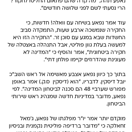
נאפע תהה, "מה קרה שהם פתאום החליטו לחקור?
הרי נסעתי לשם לפני שלושה חודשים".
עוד אמר נפאע בשיחה עם וואלה! חדשות, כי
החקירה שנמשכה ארבע שעות, התמקדה סביב
החשדות שבא במגע עם סוכן זר. "החקירה הזו היא
למעשה בעלת גוון פוליטי, אבל התנהלה באצטלה של
חקירה ביטחונית", אמר והוסיף כי "המדינה לא
מעונינת שהדרוזים יקיימו פולחן דתי".
בתוך כך כיוון נפאע אצבע מאשימה אל ראש השב"כ
יובל דיסקין. לדבריו, "הוא (דיסקין  ס.ק.) אמר באופן
מפורש שערביי 48 הם סכנה לביטחון המדינה". לפי
נפאע, מדובר במדיניות חדשה שמנהיג ראש שירותי
הביטחון.
מוקדם יותר אמר יו"ר מפלגתו של נפאע, ג'מאל
זחאלקה כי "מדובר ברדיפה פוליטית נקמנית ובניסיון