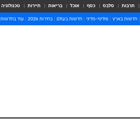
תרבות
סלבס
כסף
אוכל
בריאות
תיירות
טכנולוגיה
חדשות בארץ
פוליטי-מדיני
חדשות בעולם
בחירות 2026
עוד בחדשות
אירועים בארץ
פוליטיקה וממשל
המזרח התיכון
דעות ופרשנויו
חדשות פלילים ומשפט
יחסי חוץ
אירופה
סרי ושלזינגר
חינוך
אמריקה
פרויקטים מיוח
ישראלים בחו"ל
אסיה והפסיפיק
אסור לפספס
בריאות
אפריקה
מדע וסביבה
חברה ורווחה
הנחיות פיקוד 
ארכיון מדורים
זמני כניסת ש
לוח חופשות וח
לוח שנה
חדשות יהדות
חדשות המשפ