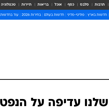
תרבות
סלבס
כסף
אוכל
בריאות
תיירות
טכנולוגיה
חדשות בארץ
פוליטי-מדיני
חדשות בעולם
בחירות 2026
עוד בחדשות
אירועים בארץ
פוליטיקה וממשל
המזרח התיכון
דעות ופרשנויו
חדשות פלילים ומשפט
יחסי חוץ
אירופה
סרי ושלזינגר
חינוך
אמריקה
פרויקטים מיוח
ישראלים בחו"ל
אסיה והפסיפיק
אסור לפספס
בריאות
אפריקה
מדע וסביבה
חברה ורווחה
הנחיות פיקוד 
ארכיון מדורים
זמני כניסת ש
לוח חופשות וח
לוח שנה
חדשות יהדות
לנו עדיפה על הנפט
חדשות המשפ