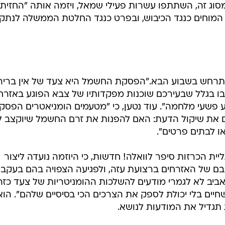
ת ומדבקות מסוג זה, השתתפו עשרות פעילי שמאל, ויזמה אותה "החזית
ם המוחים כנגד הכיבוש, ובפרט כנגד החלטת הממשלה לנתק
התרחש בשבוע הבא."הפסקת החשמל היא צעד של אין בריר
 בו בגלל שבעירכם שוכנות מפקדותיו של צבא הפוגע באזרח
 פשעי מלחמה". עוד נטען, כי "מטעמים הומניאטרים הפסק
כם את שיקול הדעת: האם להפנות את זרם החשמל שיוקצב ל
ו לבתים פרטים".
 הכרזות סיפר לוואלה! חדשות, כי היוזמה נועדה ליצור
ם של האזרחים ברצועת עזה, ולפגיעה הצפויה בהם בעקבו
אביב לא לגמרי מודעים להשלכות ההומניטריות של צעד כזה
יים בלי יכולת לספק את הצרכים הכי בסיסיים שלהם". הוא
 תגדיל את המודעות לנושא.