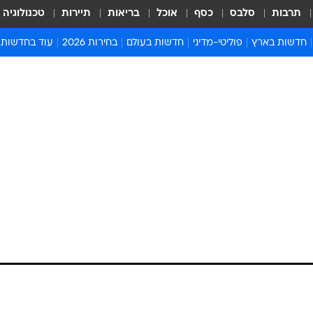
תרבות
סלבס
כסף
אוכל
בריאות
תיירות
טכנולוגיה
חדשות בארץ
פוליטי-מדיני
חדשות בעולם
בחירות 2026
עוד בחדשות
אירועים בארץ
פוליטיקה וממשל
המזרח התיכון
דעות ופרשנויו
חדשות פלילים ומשפט
יחסי חוץ
אירופה
סרי ושלזינגר
חינוך
אמריקה
פרויקטים מיוח
ישראלים בחו"ל
אסיה והפסיפיק
אסור לפספס
בריאות
אפריקה
מדע וסביבה
חברה ורווחה
הנחיות פיקוד 
ארכיון מדורים
זמני כניסת ש
לוח חופשות וח
לוח שנה
חדשות יהדות
חדשות המשפ