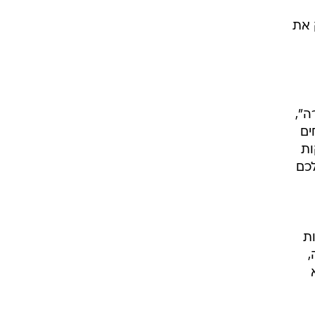
 את
ה",
ים
ות
כם
ת
,