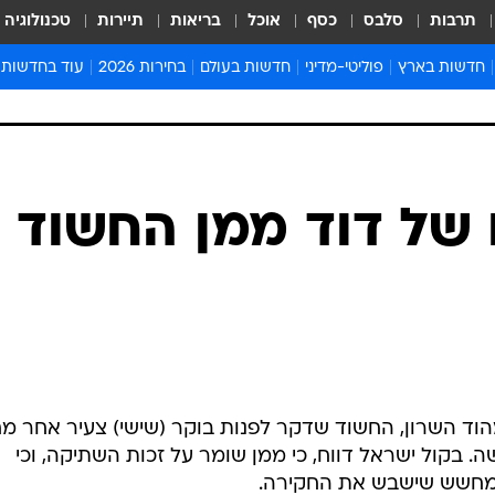
תרבות
סלבס
כסף
אוכל
בריאות
תיירות
טכנולוגיה
חדשות בארץ
פוליטי-מדיני
חדשות בעולם
בחירות 2026
עוד בחדשות
אירועים בארץ
פוליטיקה וממשל
המזרח התיכון
דעות ופרשנויו
חדשות פלילים ומשפט
יחסי חוץ
אירופה
סרי ושלזינגר
חינוך
אמריקה
פרויקטים מיוח
ישראלים בחו"ל
אסיה והפסיפיק
אסור לפספס
 של דוד ממן החשוד
בריאות
אפריקה
מדע וסביבה
חברה ורווחה
הנחיות פיקוד 
ארכיון מדורים
זמני כניסת ש
לוח חופשות וח
לוח שנה
ך מעצרו של דוד ממן, בן 20, מהוד השרון, החשוד שדקר לפנות בוקר (שישי) צעיר אחר 
חדשות יהדות
. בקול ישראל דווח, כי ממן שומר על זכות השתיקה, וכי
חדשות המשפ
מחשש שישבש את החקירה.