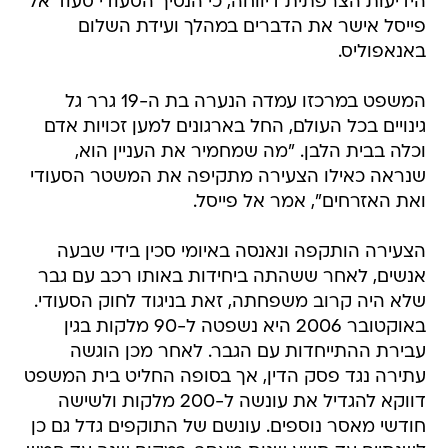
הידיעות הצרפתית דיווחה, כי הנסיך הסעודי סעוד אל
פייסל אישר את הדברים במהלך ועידת השלום
באנאפוליס.
המשפט במרכזו עמדה הנערה בת ה-19 גרר גל
גינויים בכל העולם, החל בארגונים למען זכויות אדם
וכלה בבית הלבן. "מה שמחמיר את העניין הוא,
שנראה כאילו הצעירה מתקיפה את המשטר הסעודי
ואת האזרחים", אמר אל פייסל.
הצעירה הותקפה ונאנסה באיומי סכין בידי שבעה
אנשים, לאחר ששהתה ביחידות באותו רכב עם גבר
שלא היה קרוב משפחתה, זאת בניגוד לחוק הסעודי.
באוקטובר 2006 היא נשפטה ל-90 מלקות בגין
עבירת ההתייחדות עם הגבר. לאחר מכן הוגשה
עתירה נגד פסק הדין, אך בסופה החליט בית המשפט
דווקא להגדיל את עונשה ל-200 מלקות ולשישה
חודשי מאסר נוספים. עונשם של התוקפים גדל גם כן