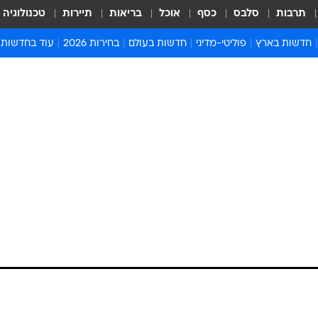
תרבות
סלבס
כסף
אוכל
בריאות
תיירות
טכנולוגיה
חדשות בארץ
פוליטי-מדיני
חדשות בעולם
בחירות 2026
עוד בחדשות
אירועים בארץ
פוליטיקה וממשל
המזרח התיכון
דעות ופרשנויו
חדשות פלילים ומשפט
יחסי חוץ
אירופה
סרי ושלזינגר
חינוך
אמריקה
פרויקטים מיוח
ישראלים בחו"ל
אסיה והפסיפיק
אסור לפספס
בריאות
אפריקה
מדע וסביבה
חברה ורווחה
הנחיות פיקוד 
ארכיון מדורים
זמני כניסת ש
לוח חופשות וח
לוח שנה
חדשות יהדות
חדשות המשפ