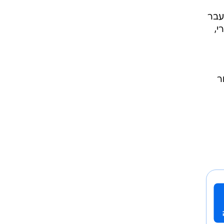
עבר
י,
ר