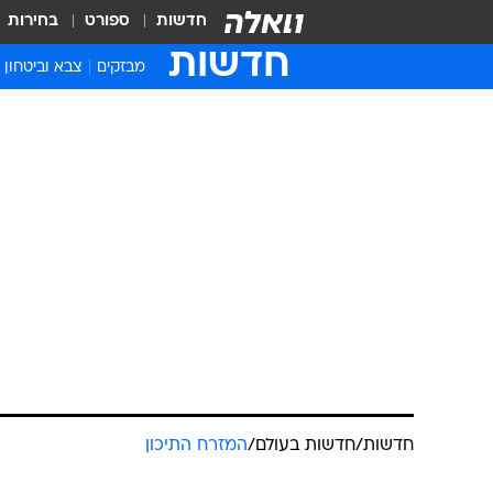
חדשות
ספורט
בחירות
חדשות
מבזקים
צבא וביטחון
חדשות
/
חדשות בעולם
/
המזרח התיכון
הפגנות ברשות
מערכת וואלה
27.11.2007 / 11:09
אלפים מתומכי חמאס מתאספים משעות
בקול ישראל דווח, כי ראש ממשלת ח
היחסים עם ישראל. בנוסף מתח ביקור
ניסו עשרות לקיים תהלוכת מחאה נגד
את המפגינים.