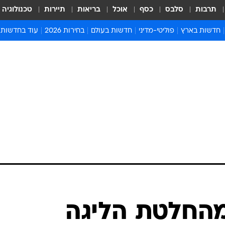
תרבות
סלבס
כסף
אוכל
בריאות
תיירות
טכנולוגיה
חדשות בארץ
פוליטי-מדיני
חדשות בעולם
בחירות 2026
עוד בחדשות
אירועים בארץ
פוליטיקה וממשל
המזרח התיכון
דעות ופרשנויו
חדשות פלילים ומשפט
יחסי חוץ
אירופה
סרי ושלזינגר
חינוך
אמריקה
פרויקטים מיוח
ישראלים בחו"ל
אסיה והפסיפיק
אסור לפספס
בריאות
אפריקה
מדע וסביבה
חברה ורווחה
הנחיות פיקוד 
ארכיון מדורים
זמני כניסת ש
לוח חופשות וח
לוח שנה
חדשות יהדות
החלטת הליגה
חדשות המשפ