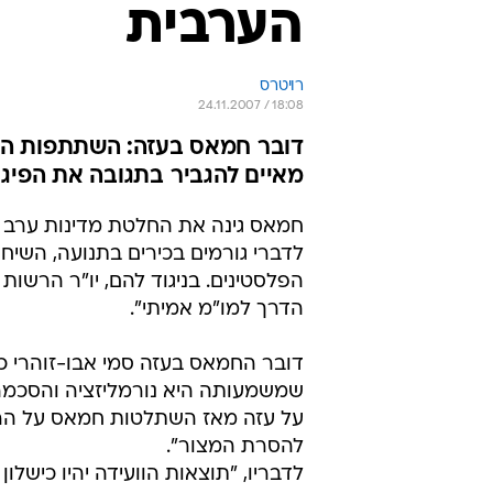
הערבית
רויטרס
24.11.2007 / 18:08
דובר חמאס בעזה: השתתפות הלי
מאיים להגביר בתגובה את הפיגו
חמאס גינה את החלטת מדינות ערב ו
לדברי גורמים בכירים בתנועה, השיחו
הפלסטינים. בניגוד להם, יו"ר הרשות
הדרך למו"מ אמיתי".
דובר החמאס בעזה סמי אבו-זוהרי כי
שמשמעותה היא נורמליזציה והסכמה 
על עזה מאז השתלטות חמאס על הרצוע
להסרת המצור".
לדבריו, "תוצאות הוועידה יהיו כישלו