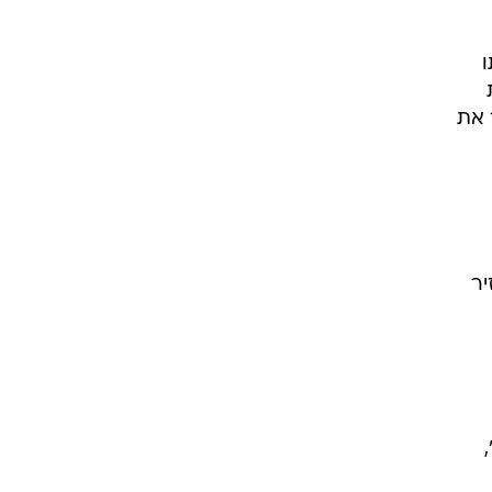
ו
 את
יר
ת הציעה לישראל הכרה במסגרת "היוזמה הערבית", אם ישראל תחזור לגבולות 67',