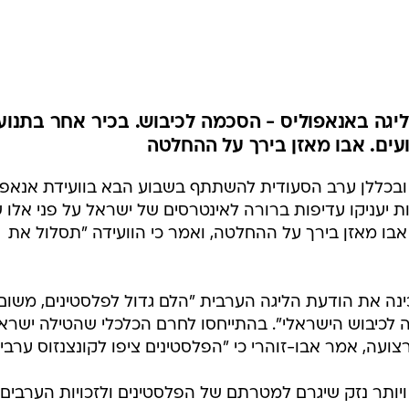
המייל האדום
גה באנאפוליס - הסכמה לכיבוש. בכיר אחר בתנוע
עים. אבו מאזן בירך על ההחלטה
בכללן ערב הסעודית להשתתף בשבוע הבא בוועידת אנאפול
ת יעניקו עדיפות ברורה לאינטרסים של ישראל על פני אלו 
 אבו מאזן בירך על ההחלטה, ואמר כי הוועידה "תסלול את
נה את הודעת הליגה הערבית "הלם גדול לפלסטינים, משום
לכיבוש הישראלי". בהתייחסו לחרם הכלכלי שהטילה ישרא
ה, אמר אבו-זוהרי כי "הפלסטינים ציפו לקונצנזוס ערבי
ן ויותר נזק שיגרם למטרתם של הפלסטינים ולזכויות הערבים