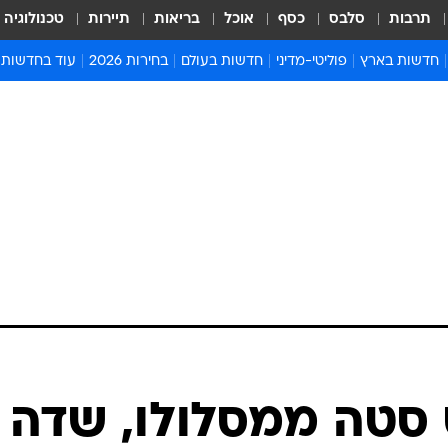
תרבות
סלבס
כסף
אוכל
בריאות
תיירות
טכנולוגיה
חדשות בארץ
פוליטי-מדיני
חדשות בעולם
בחירות 2026
עוד בחדשות
אירועים בארץ
פוליטיקה וממשל
המזרח התיכון
דעות ופרשנויו
חדשות פלילים ומשפט
יחסי חוץ
אירופה
סרי ושלזינגר
חינוך
אמריקה
פרויקטים מיוח
ישראלים בחו"ל
אסיה והפסיפיק
אסור לפספס
בריאות
אפריקה
מדע וסביבה
חברה ורווחה
הנחיות פיקוד 
ארכיון מדורים
זמני כניסת ש
לוח חופשות וח
לוח שנה
חדשות יהדות
 סטה ממסלולו, שדה
חדשות המשפ